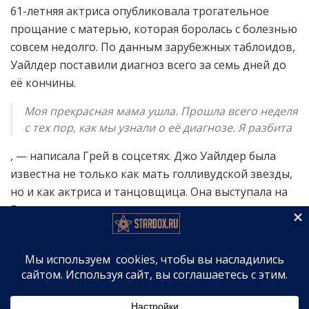
61-летняя актриса опубликовала трогательное
прощание с матерью, которая боролась с болезнью
совсем недолго. По данным зарубежных таблоидов,
Уайлдер поставили диагноз всего за семь дней до
её кончины.
Моя прекрасная мама ушла. Прошла всего неделя
с тех пор, как мы узнали о её диагнозе. Я разбита
, — написала Грей в соцсетях. Джо Уайлдер была
известна не только как мать голливудской звезды,
но и как актриса и танцовщица. Она выступала на
Бродвее и снималась в кино, однако настоящую
известность ей принесла дочь, прославившаяся
после роли Фрэнсис «Бэби» Хаусман в легендарных
«Грязных танцах» с
Патриком Суэйзи
.
Семейная трагедия