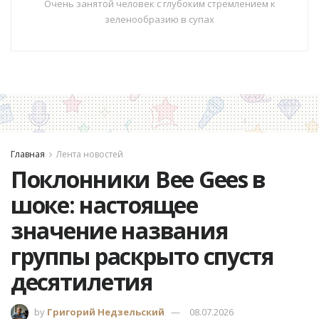
Очень занятой человек с глубоким стремлением к
зеленообразию в супах
Главная
Лента новостей
Поклонники Bee Gees в
шоке: настоящее
значение названия
группы раскрыто спустя
десятилетия
by
Григорий Недзельский
08.07.2026