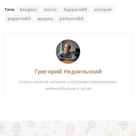
Теги:
beegees
mirror
барригибб
история
морисгибб
музыка
робингибб
Григорий Недзельский
Очень занятой человек с глубоким стремлением к
зеленообразию в супах