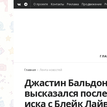
О проекте
Контакты
Реклама
Продвижение
Р
ГЛА
Главная
Лента новостей
Джастин Бальдон
высказался посл
иска с Блейк Лай