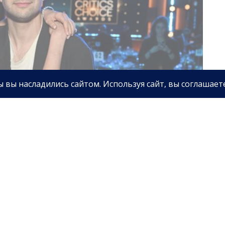
ргарет Куэлли рассталась с мужем, продюсером
м инсайдеров, проблемы в отношениях пары