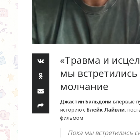
«Травма и исцел
мы встретились
молчание
Джастин Бальдони
впервые п
историю с
Блейк Лайвли
, пос
фильмом
Пока мы встретились с