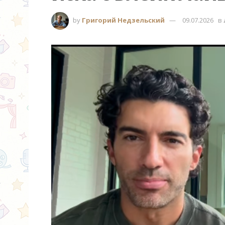
by
Григорий Недзельский
09.07.2026
в