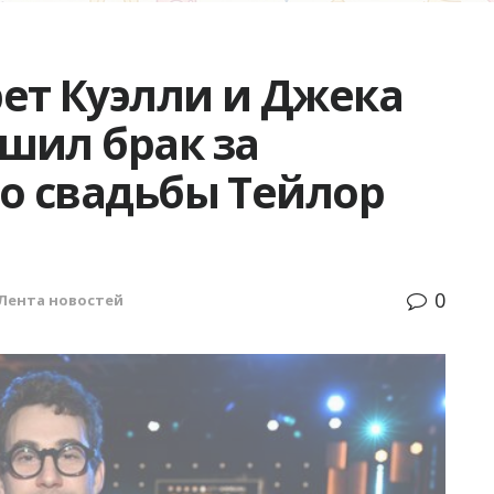
ет Куэлли и Джека
шил брак за
до свадьбы Тейлор
0
Лента новостей