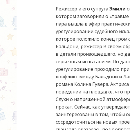
Режиссер и его супруга
Эмили
о
котором заговорили о «травме 
пара вышла в эфир практически 
урегулировании судебного иска
которое положило конец громк
Бальдони, режиссер В своем о
в детали произошедшего, но да
серьезным испытанием. По данн
урегулирование проходило при 
конфликт между Бальдони и Ла
романа Колина Гувера. Актрис
поведении на площадке, что пр
Слухи о напряженной атмосфере
прокат. Сейчас, как утверждаю
заинтересованы в том, чтобы о
сосредоточиться на новых проек
скандала оказалась под вопрос