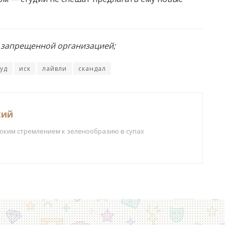
и запрещенной организацией;
уд
иск
лайвли
скандал
кий
боким стремлением к зеленообразию в супах