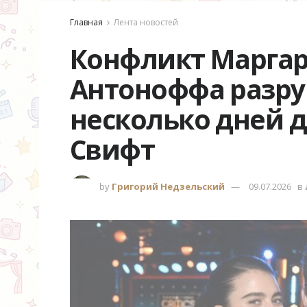
Главная
Лента новостей
Конфликт Маргар
Антоноффа разру
несколько дней 
Свифт
by
Григорий Недзельский
09.07.2026
в