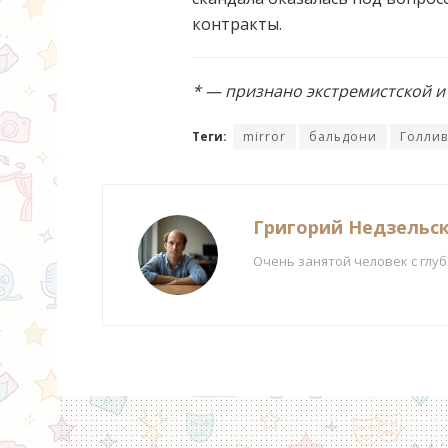
контракты.
* — признано экстремистской 
Теги:
mirror
бальдони
Голлив
Григорий Недзельс
Очень занятой человек с глу