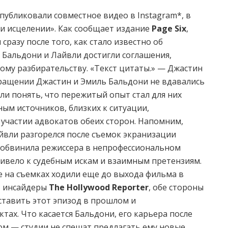
публиковали совместное видео в Instagram*, в
и исцелении». Как сообщает издание
Page Six
,
сразу после того, как стало известно об
. Бальдони и Лайвли достигли соглашения,
ому разбирательству. «Текст цитаты.» — Джастин
бращении Джастин и Эмиль Бальдони не вдавались
ли понять, что пережитый опыт стал для них
ым источников, близких к ситуации,
участии адвокатов обеих сторон. Напомним,
йвли разгорелся после съемок экранизации
а обвинила режиссера в непрофессиональном
ивело к судебным искам и взаимным претензиям.
 на съемках ходили еще до выхода фильма в
т инсайдеры
The Hollywood Reporter
, обе стороны
ставить этот эпизод в прошлом и
тах. Что касается Бальдони, его карьера после
ом — студии не спешат предлагать ему новые