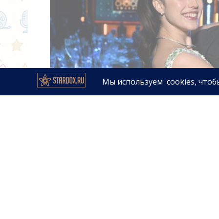
Звезда фильма «Субстанция» Ма
Джеком Антоноффом. По данны