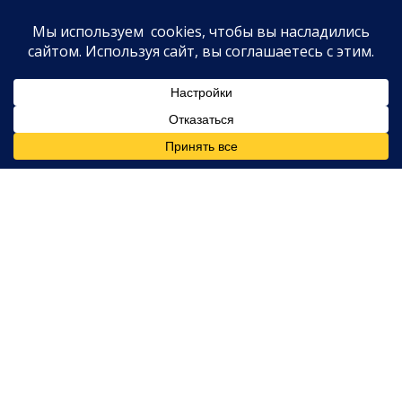
данным источников, близких к ситуации,
урегулирование проходило при участии адвокатов
обеих сторон. Напомним, конфликт между
Бальдони и Лайвли разгорелся после съемок
экранизации романа Колина Гувера. Актриса
обвинила режиссера в непрофессиональном
поведении на площадке, что привело к судебным
искам и взаимным претензиям. Слухи о
напряженной атмосфере на съемках ходили еще до
выхода фильма в прокат. Сейчас, как утверждают
инсайдеры
The Hollywood Reporter
, обе стороны
заинтересованы в том, чтобы оставить этот эпизод
в прошлом и сосредоточиться на новых проектах.
Что касается Бальдони, его карьера после скандала
оказалась под вопросом — студии не спешат
предлагать ему новые контракты.