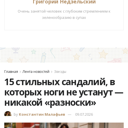
Григорий Недзельский
Очень занятой человек с глубоким стремлением к
зеленообразию в супах
Главная
Лента новостей
Звезды
15 стильных сандалий, в
которых ноги не устанут —
никакой «разноски»
by
Константин Малафьев
09.07.2026