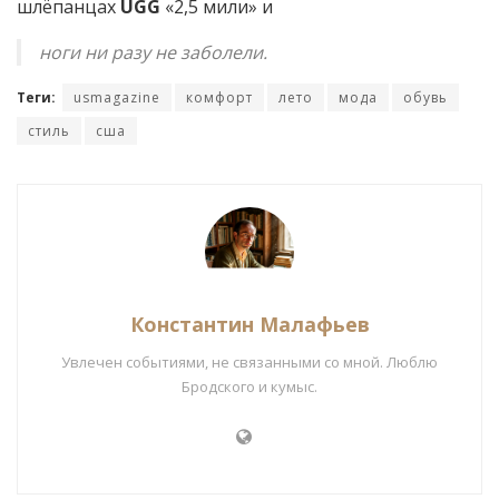
шлёпанцах
UGG
«2,5 мили» и
ноги ни разу не заболели.
Теги:
usmagazine
комфорт
лето
мода
обувь
стиль
сша
Константин Малафьев
Увлечен событиями, не связанными со мной. Люблю
Бродского и кумыс.