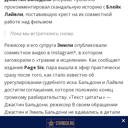
прокомментировал скандальную историю с
Блейк
Лайвли
, поставившую крест на их совместной
работе над фильмом
Пока мы встретились снова.
Режиссер и его супруга
Эмили
опубликовали
совместное видео в Instagram*, в котором
заговорили о «травме и исцелении». Как сообщает
издание
Page Six
, пара вышла в эфир практически
сразу после того, как стало известно об
урегулировании судебного иска. Бальдони и Лайвли
достигли соглашения, которое положило конец
громкому разбирательству. «Текст цитаты.» —
Джастин Бальдони, режиссер В своем обращении
Джастин и Эмиль Бальдони не вдавались в детали
произошедшего, но дали понять, что пережитый
опыт стал для них серьезным испытанием. По