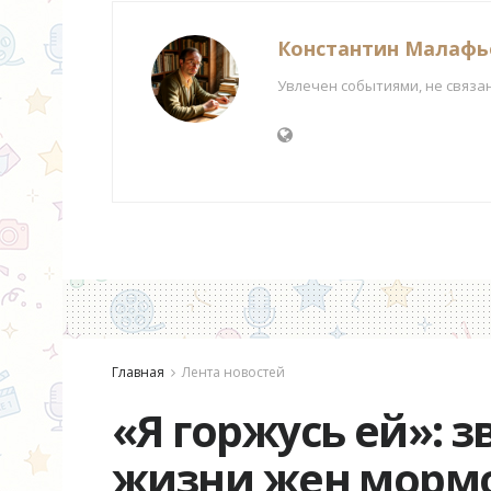
Константин Малафь
Увлечен событиями, не связа
Главная
Лента новостей
«Я горжусь ей»: 
жизни жен морм