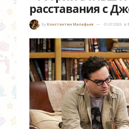
расставания с Дж
by
Константин Малафьев
01.07.2026
в