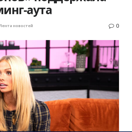
минг-аута
0
Лента новостей