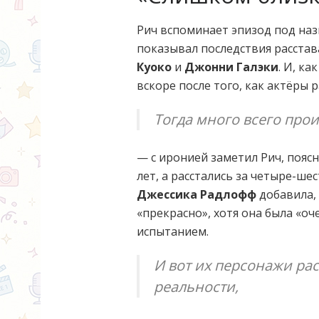
Рич вспоминает эпизод под назв
показывал последствия расстав
Куоко
и
Джонни Галэки
. И, к
вскоре после того, как актёры
Тогда много всего прои
— с иронией заметил Рич, поясн
лет, а расстались за четыре-ше
Джессика Радлофф
добавила, 
«прекрасно», хотя она была «оч
испытанием.
И вот их персонажи рас
реальности,