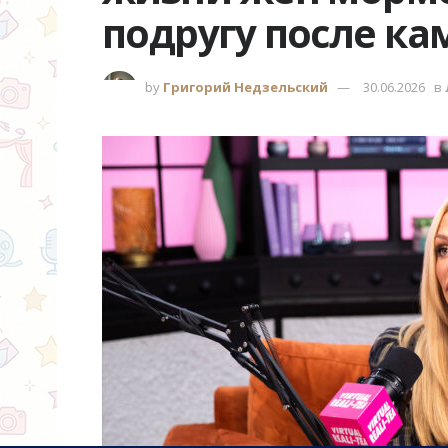
подругу после ка
by
Григорий Недзельский
30.06.2026
в