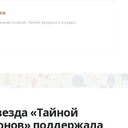
ев
нными со мной. Люблю Бродского и кумыс.
звезда «Тайной
онов» поддержала