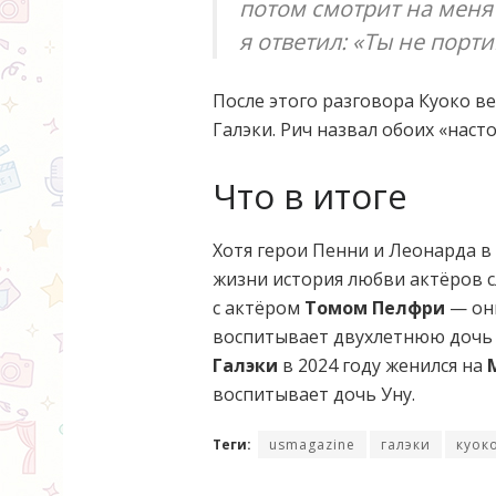
потом смотрит на меня 
я ответил: «Ты не порт
После этого разговора Куоко в
Галэки. Рич назвал обоих «нас
Что в итоге
Хотя герои Пенни и Леонарда в 
жизни история любви актёров 
с актёром
Томом Пелфри
— они
воспитывает двухлетнюю дочь 
Галэки
в 2024 году женился на
воспитывает дочь Уну.
Теги:
usmagazine
галэки
куок