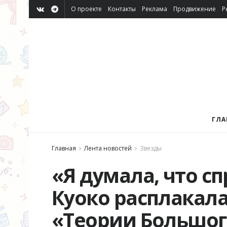
О проекте
Контакты
Реклама
Продвижение
Р
ГЛА
Главная
Лента новостей
Звезды
«Я думала, что с
Куоко расплакала
«Теории Большог