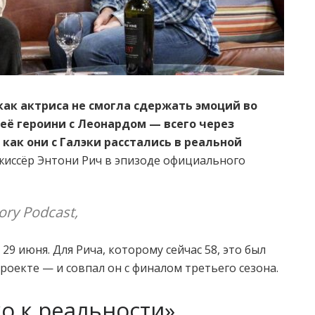
как актриса не смогла сдержать эмоций во
её героини с Леонардом — всего через
 как они с Галэки расстались в реальной
иссёр Энтони Рич в эпизоде официального
ory Podcast,
9 июня. Для Рича, которому сейчас 58, это был
роекте — и совпал он с финалом третьего сезона.
о к реальности»