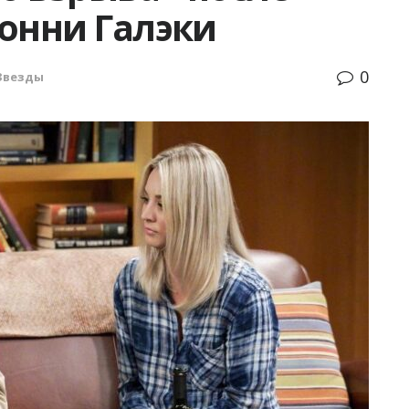
онни Галэки
0
Звезды