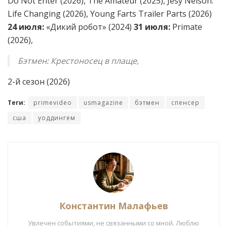
Do Not Enter (2026), The Amateur (2025), Jesy Nelson:
Life Changing (2026), Young Farts Trailer Parts (2026)
24 июля:
«Дикий робот» (2024)
31 июля:
Primate
(2026),
Бэтмен: Крестоносец в плаще,
2-й сезон (2026)
Теги:
primevideo
usmagazine
бэтмен
спенсер
сша
уоддингем
Константин Малафьев
Увлечен событиями, не связанными со мной. Люблю