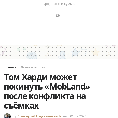
Бродского и кумыс.
Главная
Лента новостей
Том Харди может
покинуть «MobLand»
после конфликта на
съёмках
by
Григорий Недзельский
01.07.2026