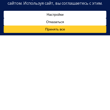
Где будут праздновать?
Изначально предполагалось, что мероприятия
разделят между её
особняком в Род-Айленде за
$18 миллионов
и пятизвёздочным курортом
Ocean
House
неподалёку.
Список гостей вырос, поэтому церемонию и
частные встречи разделят между площадками»,
— сообщил второй инсайдер в апреле. Правда, он
добавил: «У Тейлор всегда есть план Б и В на
любой случай.
В июне сенатор Род-Айленда
Шелдон Уайтхаус
усомнился, что свадьба состоится в его штате.
Не знаю, — сказал он
TMZ DC
. — Думаю, она дала
Род-Айленду от ворот поворот. Но я бы очень
хотел, чтобы это случилось у нас