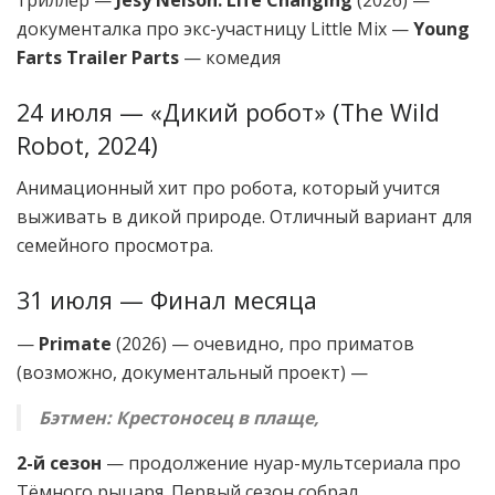
триллер —
Jesy Nelson: Life Changing
(2026) —
документалка про экс-участницу Little Mix —
Young
Farts Trailer Parts
— комедия
24 июля — «Дикий робот» (The Wild
Robot, 2024)
Анимационный хит про робота, который учится
выживать в дикой природе. Отличный вариант для
семейного просмотра.
31 июля — Финал месяца
—
Primate
(2026) — очевидно, про приматов
(возможно, документальный проект) —
Бэтмен: Крестоносец в плаще,
2-й сезон
— продолжение нуар-мультсериала про
Тёмного рыцаря. Первый сезон собрал