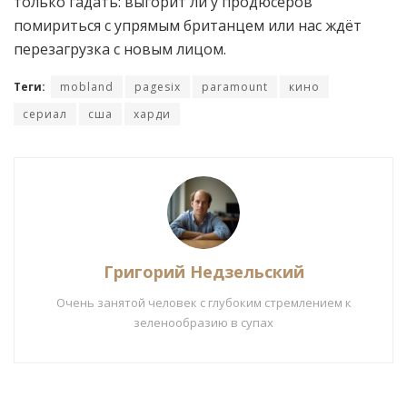
только гадать: выгорит ли у продюсеров
помириться с упрямым британцем или нас ждёт
перезагрузка с новым лицом.
Теги:
mobland
pagesix
paramount
кино
сериал
сша
харди
Григорий Недзельский
Очень занятой человек с глубоким стремлением к
зеленообразию в супах