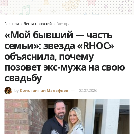
Главная
Лента новостей
Звезды
«Мой бывший — часть
семьи»: звезда «RHOC»
объяснила, почему
позовет экс-мужа на свою
свадьбу
by
Константин Малафьев
02.07.2026