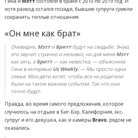
Гина и
Мэтт
состояли в браке с 2010 по 2019 год. И
хотя развод остался позади, бывшие супруги сумели
сохранить теплые отношения.
«Он мне как брат»
Очевидно,
Мэтт
и
Бритт
будут на свадьбе. Знаю,
это звучит странно и неловко, но для меня
Мэтт
как зять, а
Бритт
— как невестка, — объяснила
Гина в интервью
Us Weekly
. — Мы просто одна
семья. Мои дети хотят, чтобы все их родители
были на таком важном событии. Так что они
точно будут.
Правда, во время самого предложения, которое
случилось на отдыхе в Биг-Бэр, Калифорния, экс-
супруг и его девушка, как и камеры
Bravo
, рядом не
оказались.