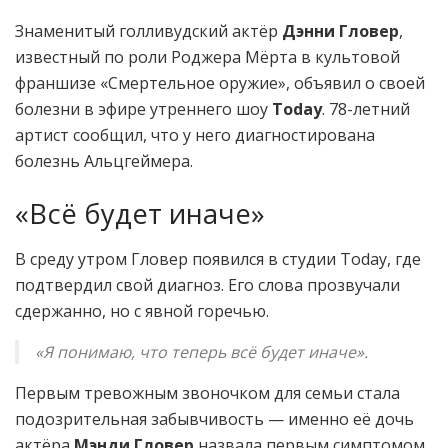
Знаменитый голливудский актёр
Дэнни Гловер
,
известный по роли Роджера Мёрта в культовой
франшизе «Смертельное оружие», объявил о своей
болезни в эфире утреннего шоу
Today
. 78-летний
артист сообщил, что у него диагностирована
болезнь Альцгеймера.
«Всё будет иначе»
В среду утром Гловер появился в студии Today, где
подтвердил свой диагноз. Его слова прозвучали
сдержанно, но с явной горечью.
«Я понимаю, что теперь всё будет иначе».
Первым тревожным звоночком для семьи стала
подозрительная забывчивость — именно её дочь
актёра
Мэнди Гловер
назвала первым симптомом