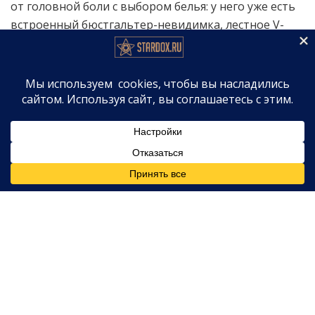
от головной боли с выбором белья: у него уже есть
встроенный бюстгальтер-невидимка, лестное V-
образное декольте и свободный ярусный силуэт. В
довершение всего — сейчас на него действует
скидка 19%. Регулируемые бретели позволяют
подогнать посадку идеально, так что это
идеальный вариант «накинул и пошёл» — хоть за
продуктами, хоть на пляж.
Что говорят покупатели
Покупатели в восторге от деталей. В платье есть
просторные карманы и струящаяся юбка, которая
не облепляет фигуру. Размерный ряд — от S до XL,
расцветок — десятки, включая жёлтые, синие и
красные цветочные принты. Одна из
покупательниц призналась, что платье село «очень
хорошо», носить его «суперкомфортно», и назвала