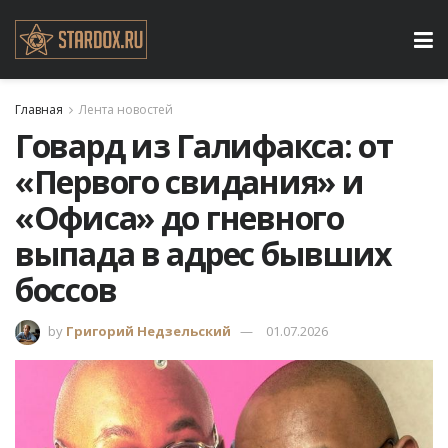
Главная
Лента новостей
Говард из Галифакса: от
«Первого свидания» и
«Офиса» до гневного
выпада в адрес бывших
боссов
by
Григорий Недзельский
01.07.2026