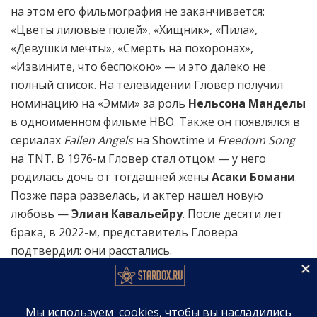
на этом его фильмография не заканчивается:
«Цветы лиловые полей», «Хищник», «Пила»,
«Девушки мечты», «Смерть на похоронах»,
«Извините, что беспокою» — и это далеко не
полный список. На телевидении Гловер получил
номинацию на «Эмми» за роль
Нельсона Манделы
в одноименном фильме HBO. Также он появлялся в
сериалах
Fallen Angels
на Showtime и
Freedom Song
на TNT. В 1976-м Гловер стал отцом — у него
родилась дочь от тогдашней жены
Асаки Бомани
.
Позже пара развелась, и актер нашел новую
любовь —
Элиан Кавальейру
. После десяти лет
брака, в 2022-м, представитель Гловера
подтвердил: они расстались.
Диагноз и реакция семьи