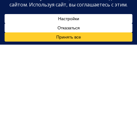
Четыре года спустя, в 2026-м, Гловер признался, что
у него недавно диагностировали болезнь
Альцгеймера.
«Я могу с этим жить, в каком-то смысле. Уверен,
что по мере прогрессирования всё будет
меняться и становиться иным.» —
Дэнни Гловер
,
в эфире
Today
.
«Огромное значение имеет разговор с молодыми
людьми об их ответственности. Мне тоже есть
чему учиться.» —
Дэнни Гловер
.
«Думаю, он иногда осознает, а иногда — нет.».
«Это меняет саму суть того, кем ты себя считаешь
или не считаешь. Это очень тяжело. Просто
нужно проживать каждый день таким, какой он