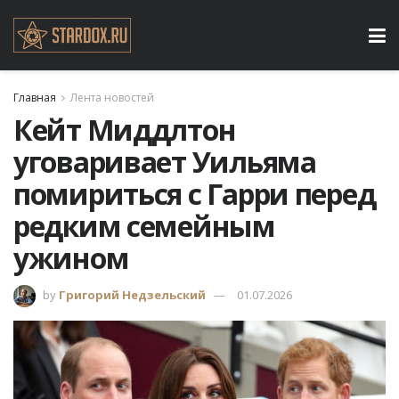
Главная
Лента новостей
Кейт Миддлтон
уговаривает Уильяма
помириться с Гарри перед
редким семейным
ужином
by
Григорий Недзельский
01.07.2026