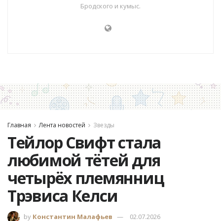
Бродского и кумыс.
Главная
Лента новостей
Звезды
Тейлор Свифт стала
любимой тётей для
четырёх племянниц
Трэвиса Келси
by
Константин Малафьев
02.07.2026