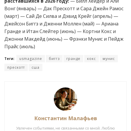
расставшихся в 2026 году:
— Билл Хейдер и Али
Вонг (январь) — Дак Прескотт и Сара Джейн Рамос
(март) — Сай Де Силва и Дэвид Крейг (апрель) —
Джейсон Биггз и Дженни Моллен (май) — Ариана
Гранде и Итан Слейтер (июнь) — Кортни Кокс и
Джонни Макдейд (июнь) — Фрэнки Мунис и Пейдж
Прайс (июль)
Теги:
usmagazine
биггз
гранде
кокс
мунис
прескотт
сша
Константин Малафьев
Увлечен событиями, не связанными со мной. Люблю