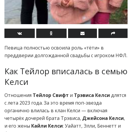
Певица полностью освоила роль «тёти» в
преддверии долгожданной свадьбы с игроком НФЛ.
Как Тейлор вписалась в семью
Келси
Отношения
Тейлор Свифт
и
Трэвиса Келси
длятся
с лета 2023 года. За это время поп-звезда
органично влилась в клан Келси — включая
четырёх дочерей брата Трэвиса,
Джейсона Келси
,
и его жены
Кайли Келси
: Уайатт, Элли, Беннетт и