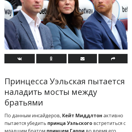
Принцесса Уэльская пытается
наладить мосты между
братьями
По данным инсайдеров,
Кейт Миддлтон
активно
пытается убедить
принца Уэльского
встретиться с
младшим братом
принцем Гарри
во время его