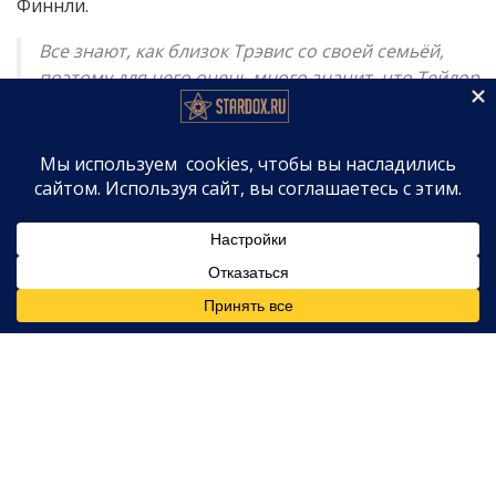
Финнли.
Все знают, как близок Трэвис со своей семьёй,
поэтому для него очень много значит, что Тейлор
так легко со всеми ладит, — рассказал инсайдер
Us Weekly в январе 2024 года. — Его семья — это
тусовки, шутки и отличное
времяпрепровождение. Такое чувство, будто она
знает их всю жизнь, и ему это в ней безумно
нравится.
Сourdough-одержимость и
радужные угощения
В августе 2025 года
Свифт
впервые выступила на
подкасте «New Heights», который ведут братья
Келси. Певица призналась, что увлеклась выпечкой
заквасочного хлеба — и это стало семейным языком