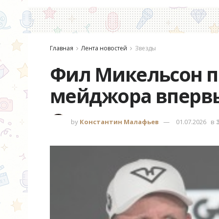
Главная
Лента новостей
Звезды
Фил Микельсон п
мейджора впервы
by
Константин Малафьев
01.07.2026
в