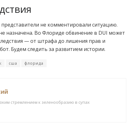
дствия
её представители не комментировали ситуацию.
 не назначена. Во Флориде обвинение в DUI может
следствия — от штрафа до лишения прав и
от. Будем следить за развитием истории.
к
сша
флорида
кий
боким стремлением к зеленообразию в супах