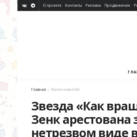
О проекте
Контакты
Реклама
Продвижение
Р
ГЛА
Главная
Лента новостей
Звезда «Как вра
Зенк арестована 
нетрезвом виде 