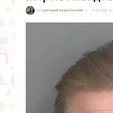
by
Григорий Недзельский
01.07.2026
в