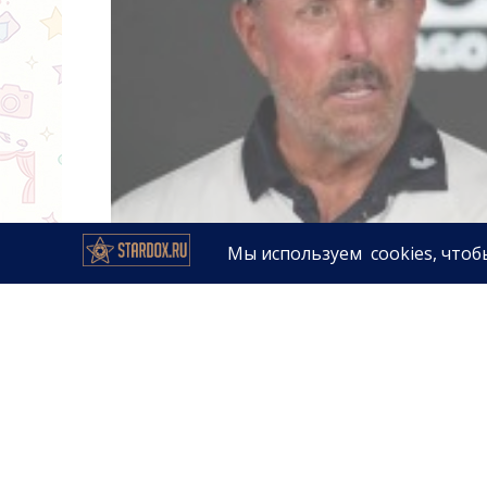
Гольфист Фил Микельсон, чья 
скандальных обвинений, приня
(The Open Championship). Турни