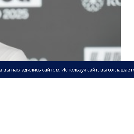
личная жизнь недавно стала предметом
л решение пропустить «Открытый чемпионат»
р стартует 16 июля в Королевском гольф-клубе