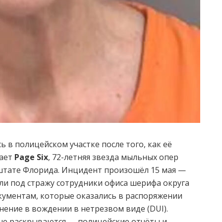
 в полицейском участке после того, как её
щает
Page Six
, 72-летняя звезда мыльных опер
штате Флорида. Инцидент произошёл 15 мая —
яли под стражу сотрудники офиса шерифа округа
кументам, которые оказались в распоряжении
нение в вождении в нетрезвом виде (DUI).
не раскрываются — полицейские отчёты и