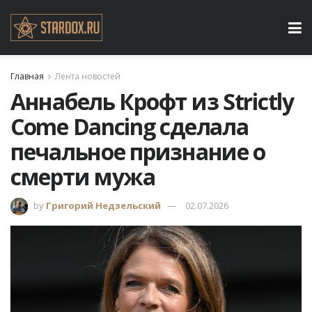
Главная
Лента новостей
Аннабель Крофт из Strictly
Come Dancing сделала
печальное признание о
смерти мужа
by
Григорий Недзельский
02.07.2026