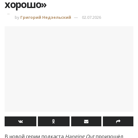
хорошо»
by
Григорий Недзельский
02.07.2026
В новой серии подкаста
Hanging Out
произошёл