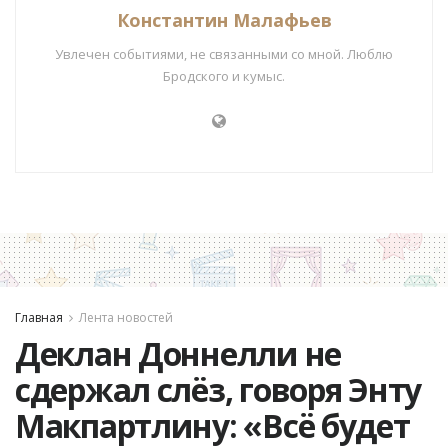
Константин Малафьев
Увлечен событиями, не связанными со мной. Люблю
Бродского и кумыс.
Главная
Лента новостей
Деклан Доннелли не
сдержал слёз, говоря Энту
Макпартлину: «Всё будет