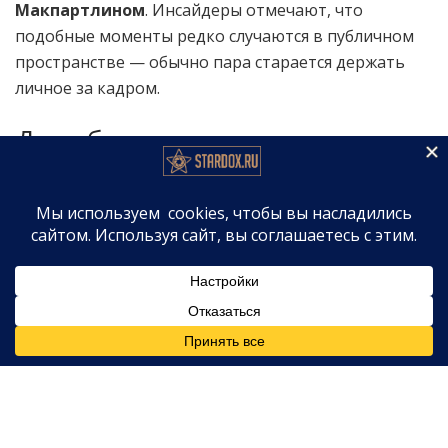
Макпартлином
. Инсайдеры отмечают, что
подобные моменты редко случаются в публичном
пространстве — обычно пара старается держать
личное за кадром.
Дружба, проверенная годами
Энт и Дек
, как их ласково называют фанаты,
работают вместе уже несколько десятилетий. Их
дуэт пережил взлёты и падения, включая громкую
борьбу
Макпартлина
с зависимостью, которая
несколько лет назад едва не разрушила его
карьеру. Напомним, что в 2018 году
Макпартлин
был арестован за вождение в нетрезвом виде,
после чего прошёл курс реабилитации. Всё это
время
Доннелли
оставался рядом, поддерживая
коллегу и друга.