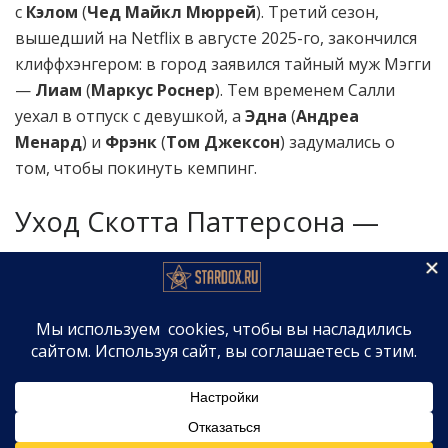
с
Кэлом
(
Чед Майкл Мюррей
). Третий сезон,
вышедший на Netflix в августе 2025-го, закончился
клиффхэнгером: в город заявился тайный муж Мэгги
—
Лиам
(
Маркус Роснер
). Тем временем Салли
уехал в отпуск с девушкой, а
Эдна
(
Андреа
Менард
) и
Фрэнк
(
Том Джексон
) задумались о
том, чтобы покинуть кемпинг.
Уход Скотта Паттерсона —
главная потеря шоу
Ещё в марте 2026-го
Us Weekly
эксклюзивно
сообщил, что Паттерсон покинул проект до начала
съёмок 4-го сезона.
3-й сезон закончился тем, что Салли уехал в
Ирландию, начав новую главу. 4-й сезон стартует
на следующий день — Салли всё ещё за границей.