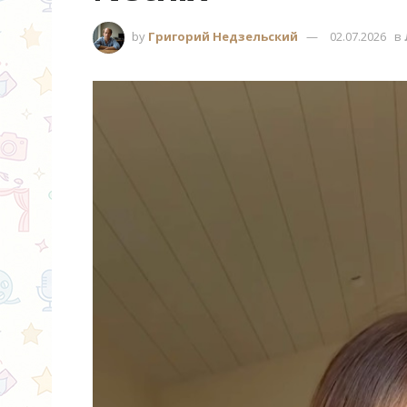
by
Григорий Недзельский
02.07.2026
в