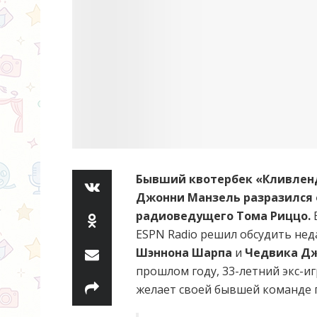
Бывший квотербек «Кливленд
Джонни Манзель разразился 
радиоведущего Тома Риццо.
В
ESPN Radio решил обсудить не
Шэннона Шарпа
и
Чедвика Д
прошлом году, 33-летний экс-и
желает своей бывшей команде 