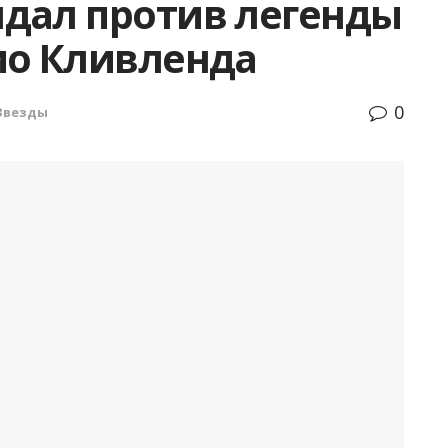
дал против легенды
ио Кливленда
0
Звезды