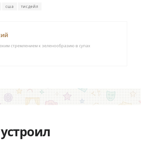
сша
тисдейл
кий
боким стремлением к зеленообразию в супах
устроил