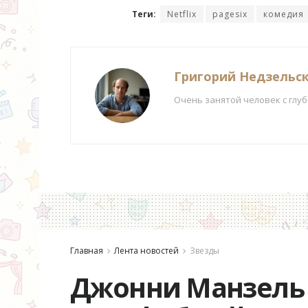
Теги:
Netflix
pagesix
комедия
Григорий Недзельс
Очень занятой человек с глу
Главная
Лента новостей
Звезды
Джонни Манзель 