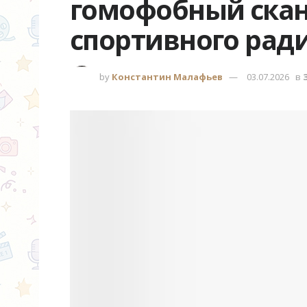
гомофобный скан
спортивного рад
by
Константин Малафьев
03.07.2026
в