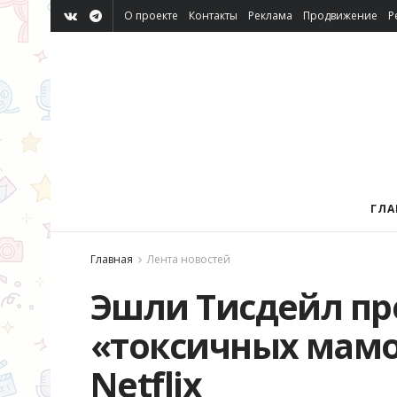
О проекте
Контакты
Реклама
Продвижение
Р
ГЛА
Главная
Лента новостей
Эшли Тисдейл пр
«токсичных мамо
Netflix