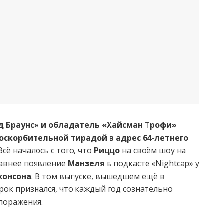
 Браунс» и обладатель «Хайсман Трофи»
оскорбительной тирадой в адрес 64-летнего
сё началось с того, что
Риццо
на своём шоу на
давнее появление
Манзеля
в подкасте «Nightcap» у
жонсона
. В том выпуске, вышедшем ещё в
грок признался, что каждый год сознательно
поражения.