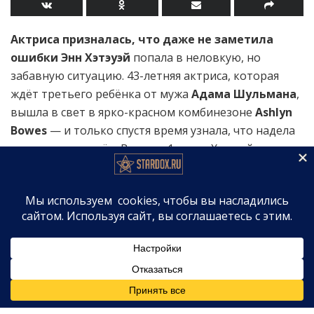
Актриса призналась, что даже не заметила
ошибки
Энн Хэтэуэй
попала в неловкую, но
забавную ситуацию. 43-летняя актриса, которая
ждёт третьего ребёнка от мужа
Адама Шульмана
,
вышла в свет в ярко-красном комбинезоне
Ashlyn
Bowes
— и только спустя время узнала, что надела
его задом наперёд. В среду, 1 июля, Хэтэуэй
опубликовала в
TikTok
видео, где крупным планом
показывает заголовки новостей о своём модном
конфузе. Затем камера переключается на саму
актрису, которая с недоумением спрашивает: «Я
сделала это?» — а после, пожав плечами и убрав
волосы за ухо, шёпотом признаёт: «Сделала». «
», — подписала пост Хэтэуэй.
Реакция фанатов