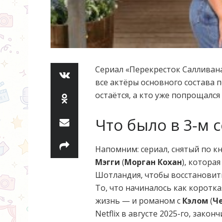
Сериал «Перекресток Салливана
все актёры основного состава п
остаётся, а кто уже попрощался
Что было в 3-м 
Напомним: сериал, снятый по к
Мэгги
(
Морган Кохан
), котора
Шотландия, чтобы восстановит
То, что начиналось как коротк
жизнь — и романом с
Кэлом
(
Ч
Netflix в августе 2025-го, зако