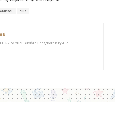
алливан
сша
ев
нными со мной. Люблю Бродского и кумыс.