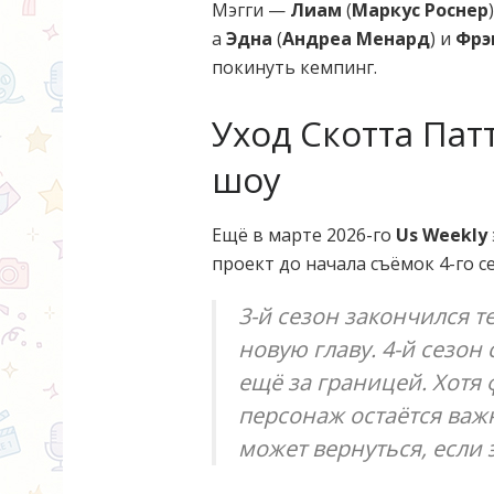
Мэгги —
Лиам
(
Маркус Роснер
а
Эдна
(
Андреа Менард
) и
Фрэ
покинуть кемпинг.
Уход Скотта Пат
шоу
Ещё в марте 2026-го
Us Weekly
проект до начала съёмок 4-го с
3-й сезон закончился т
новую главу. 4-й сезон
ещё за границей. Хотя 
персонаж остаётся важ
может вернуться, если 