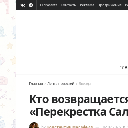
О проекте
Контакты
Реклама
Продвижение
Р
ГЛА
Главная
Лента новостей
Звезды
Кто возвращается
«Перекрестка Сал
by
Константин Малафьев
02.07.2026
в