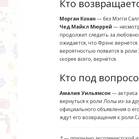
Кто возвращаетс
Морган Кохан
— без Мэгги Салл
Чед Майкл Мюррей
— несмотря
продолжит следить за любовной
ожидается, что Фрэнк вернётся
вероятностью появится в роли
скорее всего, вернётся.
Кто под вопрос
Амалия Уильямсон
— актриса
вернуться к роли Лолы из-за др
официального объявления о его 
ждут его возвращения к роли С
* — признано экстремистской 