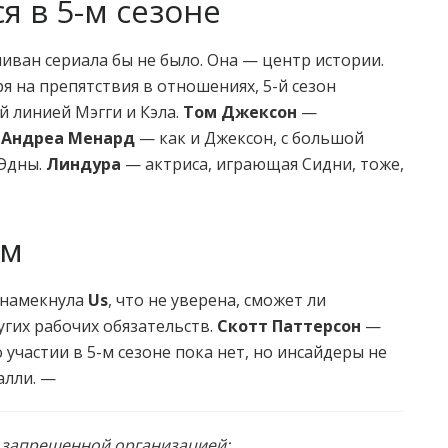
я в 5-м сезоне
иван сериала бы не было. Она — центр истории.
 на препятствия в отношениях, 5-й сезон
 линией Мэгги и Кэла.
Том Джексон
—
.
Андреа Менард
— как и Джексон, с большой
 Эдны.
Линдура
— актриса, играющая Сидни, тоже,
ом
 намекнула
Us
, что не уверена, сможет ли
угих рабочих обязательств.
Скотт Паттерсон
—
участии в 5-м сезоне пока нет, но инсайдеры не
алли. —
и запрещенной организацией;