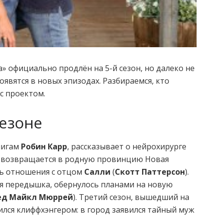
» официально продлён на 5-й сезон, но далеко не
оявятся в новых эпизодах. Разбираемся, кто
 с проектом.
сезоне
нигам
Робин Карр
, рассказывает о нейрохирурге
я возвращается в родную провинцию Новая
ь отношения с отцом
Салли
(
Скотт Паттерсон
).
ая передышка, обернулось планами на новую
ед Майкл Мюррей
). Третий сезон, вышедший на
нчился клиффхэнгером: в город заявился тайный муж