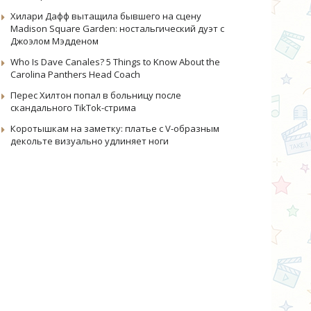
Хилари Дафф вытащила бывшего на сцену
Madison Square Garden: ностальгический дуэт с
Джоэлом Мэдденом
Who Is Dave Canales? 5 Things to Know About the
Carolina Panthers Head Coach
Перес Хилтон попал в больницу после
скандального TikTok-стрима
Коротышкам на заметку: платье с V-образным
декольте визуально удлиняет ноги