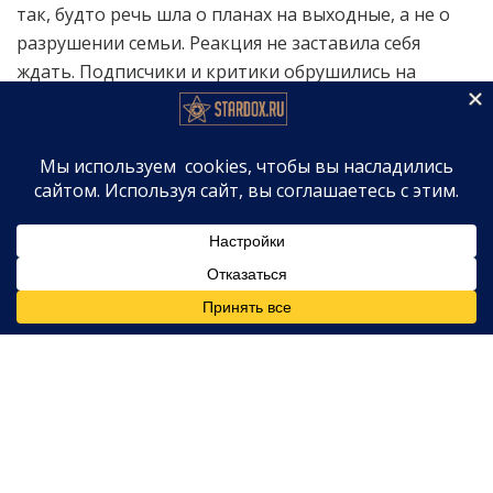
так, будто речь шла о планах на выходные, а не о
разрушении семьи. Реакция не заставила себя
ждать. Подписчики и критики обрушились на
Муниза с обвинениями. Многие посчитали, что он
фактически «отпраздновал» развод и «разрушение
своей семьи».
Некоторые критики обвинили актёра в том, что
он «празднует разрыв семьи через развод с
женой,
— сообщает
Page Six
. Муниз, видимо, осознав
масштаб негодования, пост удалил. Но было поздно
— скриншоты разлетелись по сети, а Пейдж Прайс
уже всё видела.
Ответ Пейдж: без цензуры