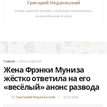
Григорий Недзельский
Очень занятой человек с глубоким стремлением к
зеленообразию в супах
Главная
Лента новостей
Жена Фрэнки Муниза
жёстко ответила на его
«весёлый» анонс развода
by
Григорий Недзельский
02.07.2026