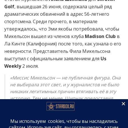
Golf
, вышедшая 26 июня, содержала целый ряд
драматических обвинений в адрес 56-летнего
спортсмена. Среди прочего, в материале
утверждалось, что Эми якобы потребовала, чтобы
Микельсон вышел из членов клуба
Madison Club
в
Ла Кинте (Калифорния) после того, как узнала о его
неверности. Представитель Фила Микельсона
выступил с официальным заявлением для
Us
Weekly
2 июля.
«Миссис Микельсон — не публичная фигура. Она
не выбирала этот свет, и у журналистов не было
никаких легитимных причин втягивать её в эту
историю. Тем не менее, Шипнак предоставил
анонимным источникам платформу для
спекуляций о её браке, мотивах и решениях, о
которых они не имели никакого личного
знания.».