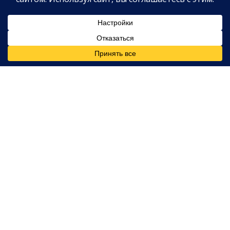
Клубная история: кто на
самом деле принял решение
Представитель гольфиста категорически опроверг
версию о том, что Эми стояла за выходом Фила из
Madison Club.
«В репортаже Шипнака предполагается, что
миссис Микельсон организовала уход мистера
Микельсона из гольф-клубов. Это ложь. Мистера
Микельсона никогда не заставляли ни жена, ни
какой-либо гольф-клуб отказываться от членства.
Эти решения он принимал сам.».
В защиту публикации выступил неназванный
источник из руководства Madison Club, который
заявил, что клуб получил звонок от управляющей