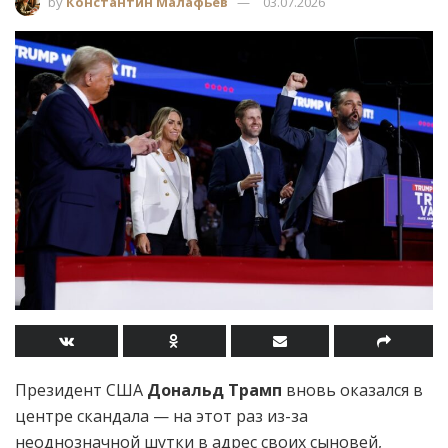
by
Константин Малафьев
03.07.2026
Президент США
Дональд Трамп
вновь оказался в
центре скандала — на этот раз из-за
неоднозначной шутки в адрес своих сыновей,