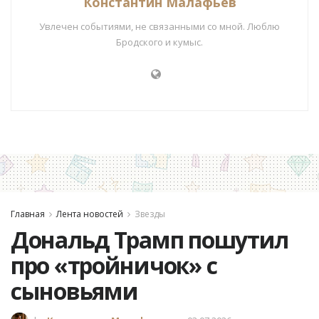
Константин Малафьев
Увлечен событиями, не связанными со мной. Люблю
Бродского и кумыс.
Главная
Лента новостей
Звезды
Дональд Трамп пошутил
про «тройничок» с
сыновьями