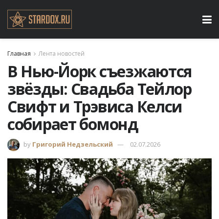
Главная
Лента новостей
В Нью-Йорк съезжаются
звёзды: Свадьба Тейлор
Свифт и Трэвиса Келси
собирает бомонд
by
Григорий Недзельский
02.07.2026