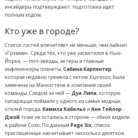
инсайдеры подтверждают: подготовка идёт
полным ходом.
Кто уже в городе?
Список гостей впечатляет не меньше, чем лайнап
«Грэмми». Среди тех, кто уже засветился в Нью-
Йорке, — поп-звёзды, актёры и главные
инфлюенсеры планеты.
Сабина Карпентер
,
которая недавно гремела с хитом
Espresso
, была
замечена на Манхэттене в компании своей
команды. Следом за ней —
Дуа Липа
, которую
папарацци поймали у одного из самых модных
отелей города.
Камила Кабельо
и
Аня Тейлор-
Джой
тоже не остались в стороне — обеих видели
в районе Сохо. По данным
Page Six
, список
приглашённых насчитывает несколько десятков