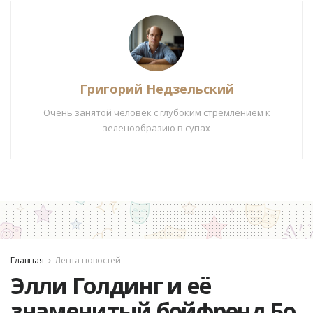
Григорий Недзельский
Очень занятой человек с глубоким стремлением к
зеленообразию в супах
Главная
Лента новостей
Элли Голдинг и её
знаменитый бойфренд Бо