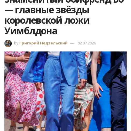
— главные звёзды
королевской ложи
Уимблдона
by
Григорий Недзельский
02.07.2026