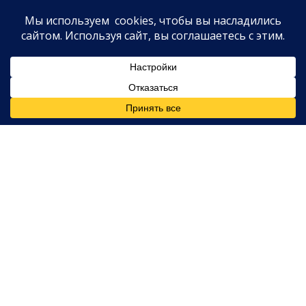
Джима Боба
и
Мишель Даггар
, она выросла,
появляясь в их реалити-сериале
19 детей и больше,
который документировал жизнь семьи с 19 детьми.
В свою очередь, 51-летняя
Кейт
и её бывший муж
Джон Госселин
снимались в шоу
Джон и Кейт плюс восемь,
где показывали воспитание двойняшек Мэди и
Кары (сейчас им 25) и шестерняшек — Коллина,
Ханну, Адена, Лию, Алексис и Джоэла (всем по 22).
Оба проекта выходили на TLC в начале-середине
2000-х.
Мемуары как способ
рассказать правду