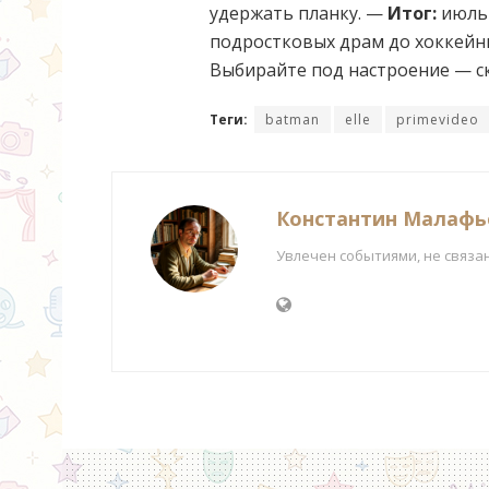
удержать планку. —
Итог:
июль 
подростковых драм до хоккейны
Выбирайте под настроение — ск
Теги:
batman
elle
primevideo
Константин Малафь
Увлечен событиями, не связа