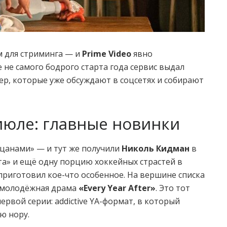
м для стриминга — и
Prime Video
явно
 не самого бодрого старта года сервис выдал
ер, которые уже обсуждают в соцсетях и собирают
июле: главные новинки
цанами» — и тут же получили
Николь Кидман
в
а» и ещё одну порцию хоккейных страстей в
 приготовил кое-что особенное. На вершине списка
— молодёжная драма
«Every Year After»
. Это тот
первой серии: addictive YA-формат, в который
ю нору.