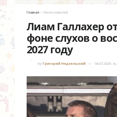
Главная
Лента новостей
Лиам Галлахер о
фоне слухов о во
2027 году
by
Григорий Недзельский
04.07.2026
в