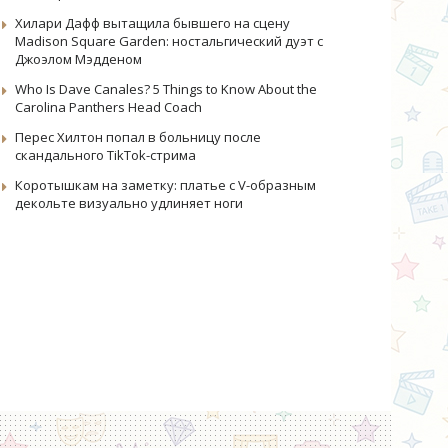
Хилари Дафф вытащила бывшего на сцену
Madison Square Garden: ностальгический дуэт с
Джоэлом Мэдденом
Who Is Dave Canales? 5 Things to Know About the
Carolina Panthers Head Coach
Перес Хилтон попал в больницу после
скандального TikTok-стрима
Коротышкам на заметку: платье с V-образным
декольте визуально удлиняет ноги