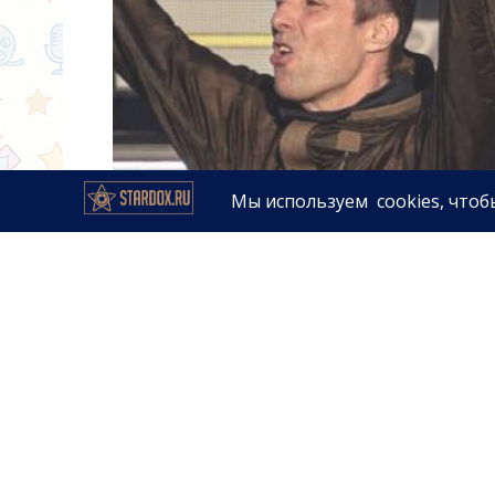
Слухи о том, что
Oasis
готовит 
обороты.
Лиам Галлахер
не ос
поклонников.