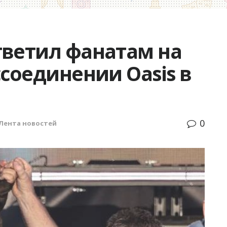
тветил фанатам на
ссоединении Oasis в
0
Лента новостей