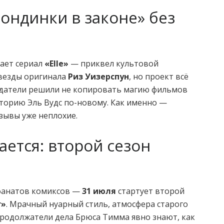
лондинки в законе» без
ает сериал
«Elle»
— приквел культовой
звезды оригинала
Риз Уизерспун
, но проект всё
датели решили не копировать магию фильмов
историю Эль Вудс по-новому. Как именно —
зывы уже неплохие.
ется: второй сезон
 фанатов комиксов —
31 июля
стартует второй
r»
. Мрачный нуарный стиль, атмосфера старого
продолжатели дела Брюса Тимма явно знают, как