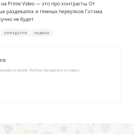
на Prime Video — это про контрасты. От
х раздевалок и тёмных переулков Готэма.
учно не будет.
usmagazine
кидман
ев
нными со мной. Люблю Бродского и кумыс.