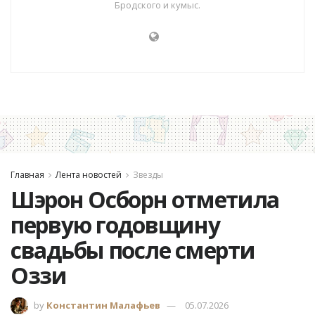
Бродского и кумыс.
Главная
Лента новостей
Звезды
Шэрон Осборн отметила
первую годовщину
свадьбы после смерти
Оззи
by
Константин Малафьев
05.07.2026