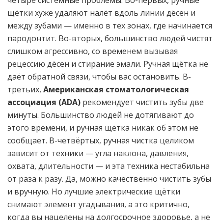
четыре системные проблемы: Во-первых, ручные
щётки хуже удаляют налёт вдоль линии дёсен и
между зубами — именно в тех зонах, где начинается
пародонтит. Во-вторых, большинство людей чистят
слишком агрессивно, со временем вызывая
рецессию дёсен и стирание эмали. Ручная щётка не
даёт обратной связи, чтобы вас остановить. В-
третьих,
Американская стоматологическая
ассоциация (ADA)
рекомендует чистить зубы две
минуты. Большинство людей не дотягивают до
этого времени, и ручная щётка никак об этом не
сообщает. В-четвёртых, ручная чистка целиком
зависит от техники — угла наклона, давления,
охвата, длительности — и эта техника нестабильна
от раза к разу. Да, можно качественно чистить зубы
и вручную. Но лучшие электрические щётки
снимают элемент угадывания, а это критично,
когда вы нацелены на долгосрочное здоровье, а не