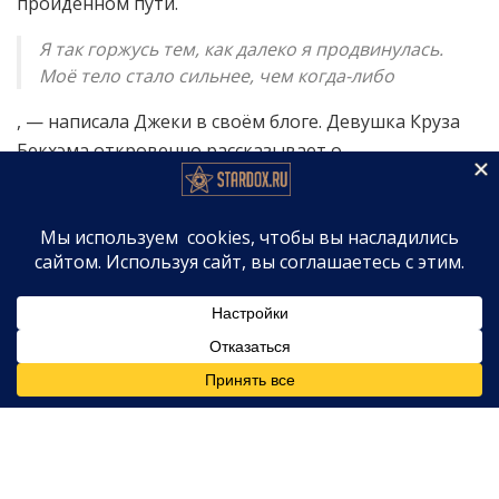
пройденном пути.
Я так горжусь тем, как далеко я продвинулась.
Моё тело стало сильнее, чем когда-либо
, — написала Джеки в своём блоге. Девушка Круза
Бекхэма откровенно рассказывает о
восстановлении и не боится показывать
последствия хирургического вмешательства. По её
словам, шрамы напоминают ей о том, через что
она прошла, и она считает их частью своей
истории.
Отношения с сыном легенды
футбола
Напомним, что
Джеки Апостел
встречается с
Крузом Бекхэмом
— младшим сыном знаменитого