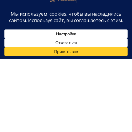
выезжала с группой в турне, включая
It Won’t Be Soon Before Long Tour.
в 2008 году и
Hands All Over Tour.
в 2012-м.
Эти ребята были так добры к нам. Они
чувствовались старшими братьями, —
вспоминает Бареллис. — Взяли нас под крыло,
делились всем, что у них было. Это было
потрясающе.
Особенно певицу впечатлила реакция фанаток на
концертах:
Я не могла поверить, сколько девушек буквально
кидают бельё на сцену. Думала, это просто