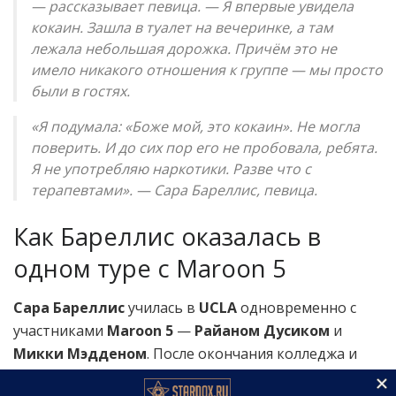
— рассказывает певица. — Я впервые увидела
кокаин. Зашла в туалет на вечеринке, а там
лежала небольшая дорожка. Причём это не
имело никакого отношения к группе — мы просто
были в гостях.
«Я подумала: «Боже мой, это кокаин». Не могла
поверить. И до сих пор его не пробовала, ребята.
Я не употребляю наркотики. Разве что с
терапевтами». — Сара Бареллис, певица.
Как Бареллис оказалась в
одном туре с Maroon 5
Сара Бареллис
училась в
UCLA
одновременно с
участниками
Maroon 5
—
Райаном Дусиком
и
Микки Мэдденом
. После окончания колледжа и
старта сольной карьеры она несколько раз