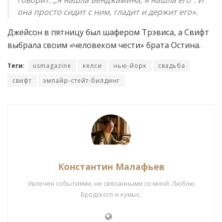
говорит: „Я нашла Бенджамина, я нашла его“. И
она просто сидит с ним, гладит и держит его».
Джейсон в пятницу был шафером Трэвиса, а Свифт
выбрала своим «человеком чести» брата Остина.
Теги:
usmagazine
келси
нью-йорк
свадьба
свифт
эмпайр-стейт-билдинг
Константин Малафьев
Увлечен событиями, не связанными со мной. Люблю
Бродского и кумыс.