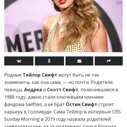
Родные
Тейлор Свифт
могут быть не так
знамениты, как она сама, — но почти. Родители
певицы,
Андреа
и
Скотт Свифт
, поженившиеся в
1988 году, давно стали ключевыми членами
фандома Swifties, а её брат
Остин Свифт
строит
карьеру в Голливуде. Сама Тейлор в интервью CBS
Sunday Morning в 2019 году назвала родителей
«невероятными» за их поддержку. Семья бросила