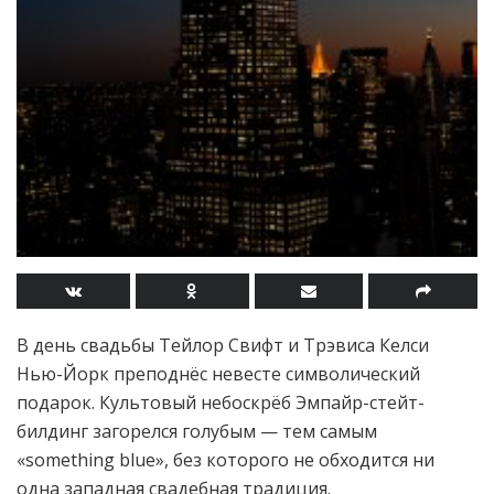
В день свадьбы Тейлор Свифт и Трэвиса Келси
Нью-Йорк преподнёс невесте символический
подарок. Культовый небоскрёб Эмпайр-стейт-
билдинг загорелся голубым — тем самым
«something blue», без которого не обходится ни
одна западная свадебная традиция.