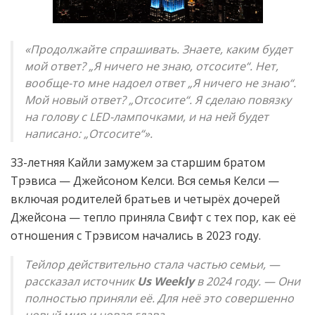
«Продолжайте спрашивать. Знаете, каким будет
мой ответ? „Я ничего не знаю, отсосите“. Нет,
вообще-то мне надоел ответ „Я ничего не знаю“.
Мой новый ответ? „Отсосите“. Я сделаю повязку
на голову с LED-лампочками, и на ней будет
написано: „Отсосите“».
33-летняя Кайли замужем за старшим братом
Трэвиса — Джейсоном Келси. Вся семья Келси —
включая родителей братьев и четырёх дочерей
Джейсона — тепло приняла Свифт с тех пор, как её
отношения с Трэвисом начались в 2023 году.
Тейлор действительно стала частью семьи, —
рассказал источник
Us Weekly
в 2024 году. — Они
полностью приняли её. Для неё это совершенно
новый мир и новая глава.