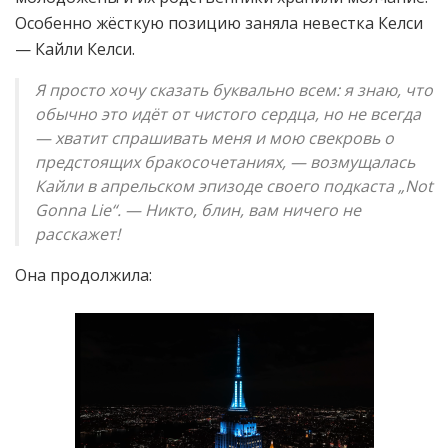
Особенно жёсткую позицию заняла невестка Келси
— Кайли Келси.
Я просто хочу сказать буквально всем: я знаю, что
обычно это идёт от чистого сердца, но не всегда
— хватит спрашивать меня и мою свекровь о
предстоящих бракосочетаниях, — возмущалась
Кайли в апрельском эпизоде своего подкаста „Not
Gonna Lie“. — Никто, блин, вам ничего не
расскажет!
Она продолжила: