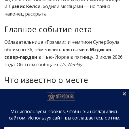
и
Трэвис Келси
, ходили месяцами — но тайна
наконец раскрыта.
Главное событие лета
Обладательница «Грэмми» и чемпион Супербоула,
обоим по 36, обменялись клятвами в
Мэдисон-
сквер-гарден
в Нью-Йорке в пятницу, 3 июля 2026
года. Об этом сообщает
Us Weekly
.
Что известно о месте
торжества
Где именно пройдёт свадьба, обсуждали с августа
2025 года — именно тогда пара объявила о
помолвке. В апреле инсайдеры рассказывали
Us
Weekly
, что праздник, скорее всего, разделят между