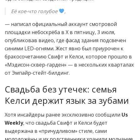
Её кое-что голубое
,
— написал официальный аккаунт смотровой
площадки небоскрёба в X в пятницу, 3 июля,
опубликовав видео, где фасад здания подсвечен
синими LED-огнями. Жест явно был приурочен к
бракосочетанию Свифт и Келси, которое прошло в
«Мэдисон-сквер-гарден» — в нескольких кварталах
от Эмпайр-стейт-билдинг.
Свадьба без утечек: семья
Келси держит язык за зубами
Хотя инсайдеры ранее эксклюзивно сообщили
Us
Weekly
, что свадьба Свифт и Келси будет
выдержана в «причудливом» стиле, сами
молодожёны и их родственники хранили молчание.