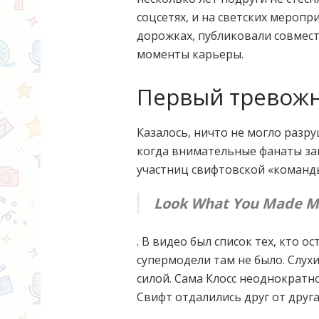
соцсетях, и на светских меропр
дорожках, публиковали совмес
моменты карьеры.
Первый тревож
Казалось, ничто не могло разру
когда внимательные фанаты зам
участниц свифтовской «команды
Look What You Made M
. В видео был список тех, кто 
супермодели там не было. Слухи
силой. Сама Клосс неоднократн
Свифт отдалились друг от друга