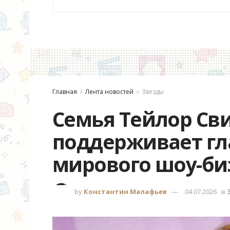
Главная
Лента новостей
Звезды
Семья Тейлор Сви
поддерживает гл
мирового шоу-би
by
Константин Малафьев
04.07.2026
в