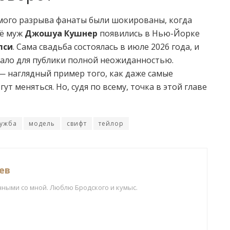
емого разрыва фанаты были шокированы, когда
её муж
Джошуа Кушнер
появились в Нью-Йорке
лси
. Сама свадьба состоялась в июле 2026 года, и
тало для публики полной неожиданностью.
— наглядный пример того, как даже самые
ут меняться. Но, судя по всему, точка в этой главе
ужба
модель
свифт
тейлор
ев
нными со мной. Люблю Бродского и кумыс.