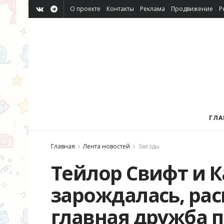
О проекте
Контакты
Реклама
Продвижение
Р
ГЛА
Главная
Лента новостей
Звезды
Тейлор Свифт и К
зарождалась, рас
главная дружба 