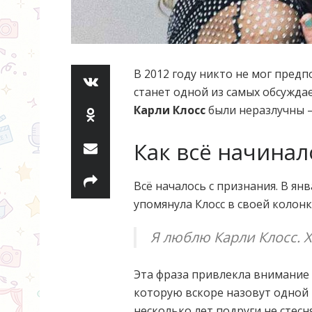
В 2012 году никто не мог пред
станет одной из самых обсужда
Карли Клосс
были неразлучны — 
Как всё начинал
Всё началось с признания. В я
упомянула Клосс в своей колонк
Я люблю Карли Клосс. Х
Эта фраза привлекла внимание
которую вскоре назовут одной 
несколько лет подруги не стес