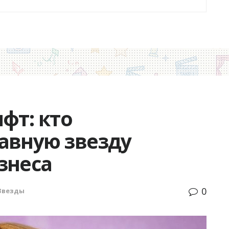
фт: кто
авную звезду
знеса
0
Звезды