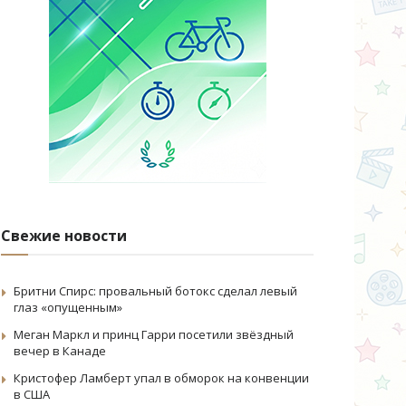
Свежие новости
Бритни Спирс: провальный ботокс сделал левый
глаз «опущенным»
Меган Маркл и принц Гарри посетили звёздный
вечер в Канаде
Кристофер Ламберт упал в обморок на конвенции
в США