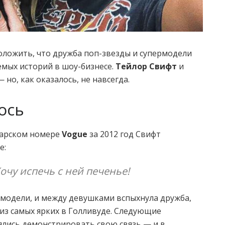
положить, что дружба поп-звезды и супермодели
емых историй в шоу-бизнесе.
Тейлор Свифт
и
но, как оказалось, не навсегда.
ось
нварском номере
Vogue
за 2012 год Свифт
е:
очу испечь с ней печенье!
 модели, и между девушками вспыхнула дружба,
из самых ярких в Голливуде. Следующие
нялись демонстрировать свою связь — и в