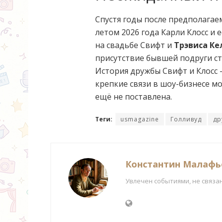
Спустя годы после предполага
летом 2026 года Карли Клосс и 
на свадьбе Свифт и
Трэвиса Ке
присутствие бывшей подруги с
История дружбы Свифт и Клосс 
крепкие связи в шоу-бизнесе мог
ещё не поставлена.
Теги:
usmagazine
Голливуд
др
Константин Малафь
Увлечен событиями, не связа