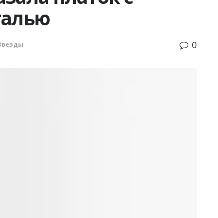
талью
0
Звезды