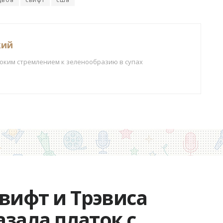
кий
боким стремлением к зеленообразию в супах
вифт и Трэвиса
азала платок с