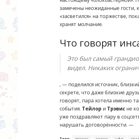
замечены неожиданные гости, к
«засветился» на торжестве, пок
хранят молчание.
Что говорят ин
Это был самый грандио
видел. Никаких ограни
, — поделился источник, близки
секрете, что даже близкие друзь
говорят, пара хотела именно т
события.
Тейлор
и
Трэвис
не ко
уже поздравляют пару в соцсет
нарушать договорённости. —
Теги:
mirror
келси
нфл
сва