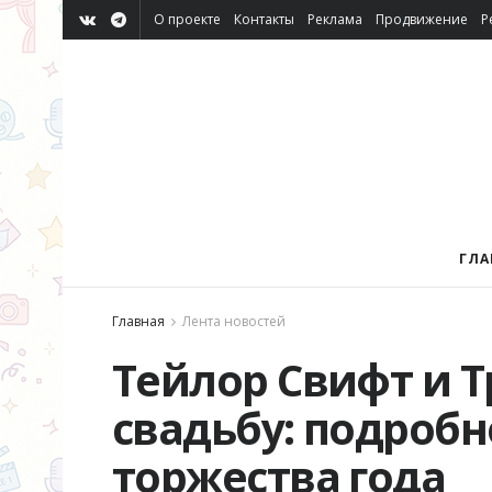
О проекте
Контакты
Реклама
Продвижение
Р
ГЛА
Главная
Лента новостей
Тейлор Свифт и Т
свадьбу: подробн
торжества года