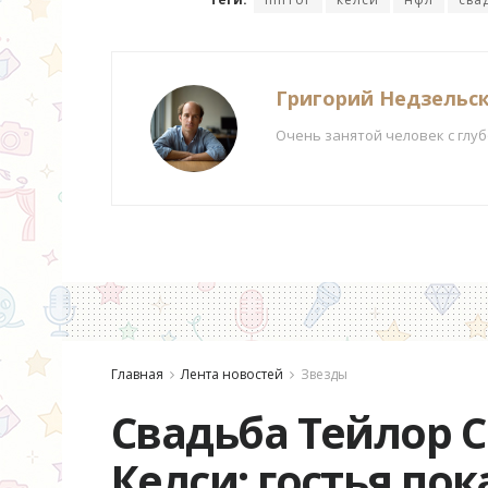
Григорий Недзельс
Очень занятой человек с глу
Главная
Лента новостей
Звезды
Свадьба Тейлор С
Келси: гостья пок