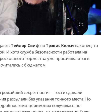
щают:
Тейлор Свифт
и
Трэвис Келси
наконец-то
й. И хотя служба безопасности работала на
 роскошного торжества уже просачиваются в
 считались с бюджетом.
строжайшей секретности — гости сдавали
ия рассылали без указания точного места. Но
одробностями: церемония получилась по-
По данным источников, на мероприятии были