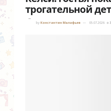
трогательной де
by
Константин Малафьев
05.07.2026
в