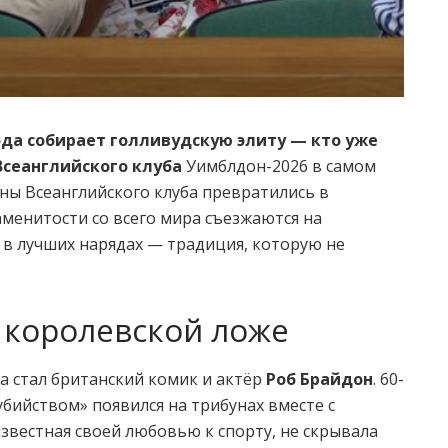
да собирает голливудскую элиту — кто уже
Всеанглийского клуба
Уимблдон-2026 в самом
буны Всеанглийского клуба превратились в
аменитости со всего мира съезжаются на
, в лучших нарядах — традиция, которую не
 королевской ложе
а стал британский комик и актёр
Роб Брайдон
. 60-
убийством» появился на трибунах вместе с
 известная своей любовью к спорту, не скрывала