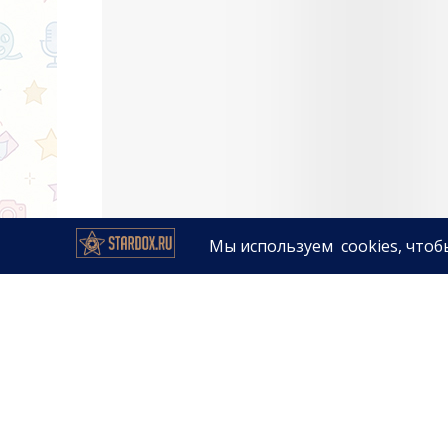
Королевская чета устроила сек