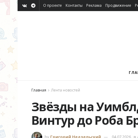
О проекте
Контакты
Реклама
Продвижение
Р
ГЛА
Главная
Лента новостей
Звёзды на Уимблд
Винтур до Роба Б
by
Григорий Недзельский
04.07.2026
в