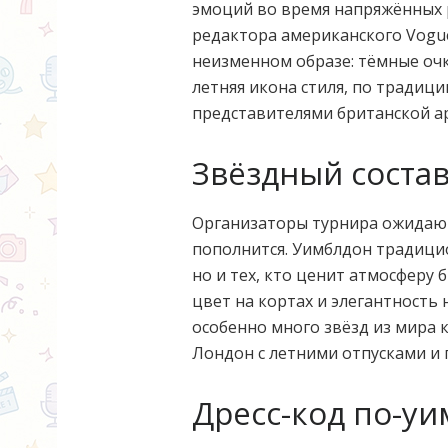
эмоций во время напряжённых 
редактора американского Vog
неизменном образе: тёмные очк
летняя икона стиля, по традици
представителями британской а
Звёздный соста
Организаторы турнира ожидают
пополнится. Уимблдон традици
но и тех, кто ценит атмосферу 
цвет на кортах и элегантность 
особенно много звёзд из мира
Лондон с летними отпусками и
Дресс-код по-у