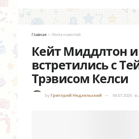
Главная
Лента новостей
Кейт Миддлтон и
встретились с Те
Трэвисом Келси
by
Григорий Недзельский
04.07.2026
в