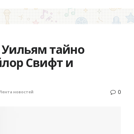
 Уильям тайно
йлор Свифт и
0
Лента новостей