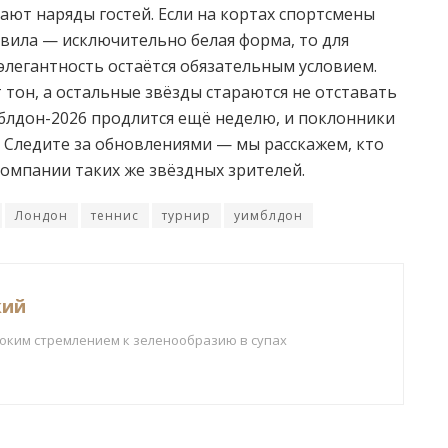
ют наряды гостей. Если на кортах спортсмены
вила — исключительно белая форма, то для
 элегантность остаётся обязательным условием.
ёт тон, а остальные звёзды стараются не отставать
блдон-2026 продлится ещё неделю, и поклонники
 Следите за обновлениями — мы расскажем, кто
компании таких же звёздных зрителей.
Лондон
теннис
турнир
уимблдон
кий
боким стремлением к зеленообразию в супах