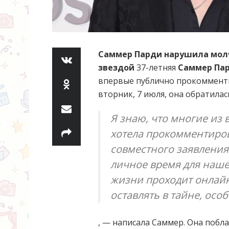
Саммер Парди нарушила молча
звездой
37-летняя
Саммер Па
впервые публично прокомментир
вторник, 7 июля, она обратила
Я знаю, что многие из 
хотела прокомментиров
совместного заявления.
личное время для наше
жизни проходит онлайн,
оставлять в тайне, осо
, — написала Саммер. Она побл