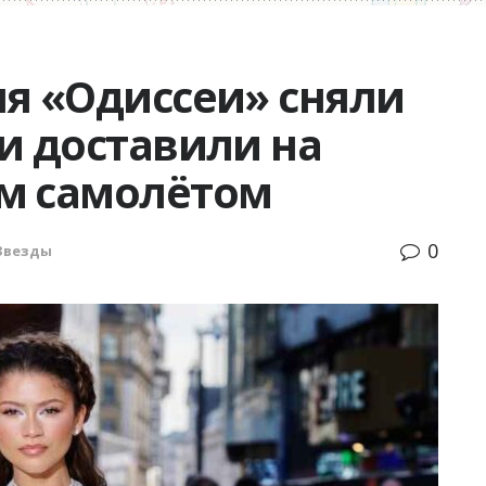
ля «Одиссеи» сняли
и доставили на
м самолётом
0
Звезды