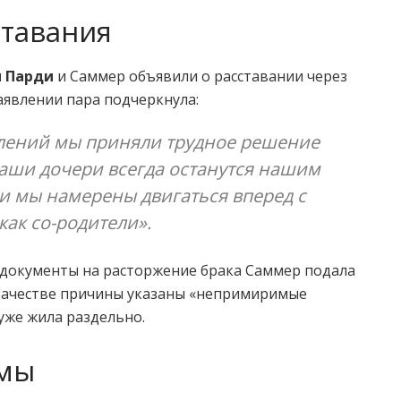
ставания
 Парди
и Саммер объявили о расставании через
заявлении пара подчеркнула:
лений мы приняли трудное решение
аши дочери всегда останутся нашим
и мы намерены двигаться вперед с
ак co-родители».
, документы на расторжение брака Саммер подала
 качестве причины указаны «непримиримые
уже жила раздельно.
емы