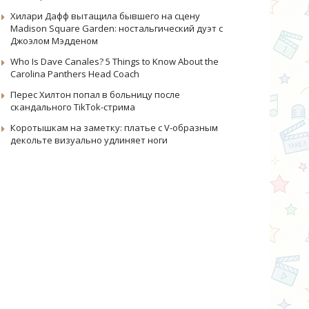
Хилари Дафф вытащила бывшего на сцену
Madison Square Garden: ностальгический дуэт с
Джоэлом Мэдденом
Who Is Dave Canales? 5 Things to Know About the
Carolina Panthers Head Coach
Перес Хилтон попал в больницу после
скандального TikTok-стрима
Коротышкам на заметку: платье с V-образным
декольте визуально удлиняет ноги