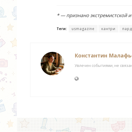
* — признано экстремистской 
Теги:
usmagazine
кантри
пар
Константин Малафь
Увлечен событиями, не связа