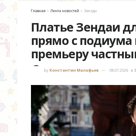
Главная
Лента новостей
Звезды
Платье Зендаи д
прямо с подиума 
премьеру частны
by
Константин Малафьев
08.07.2026
в