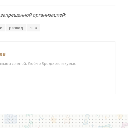
и запрещенной организацией;
ди
развод
сша
ев
нными со мной. Люблю Бродского и кумыс.