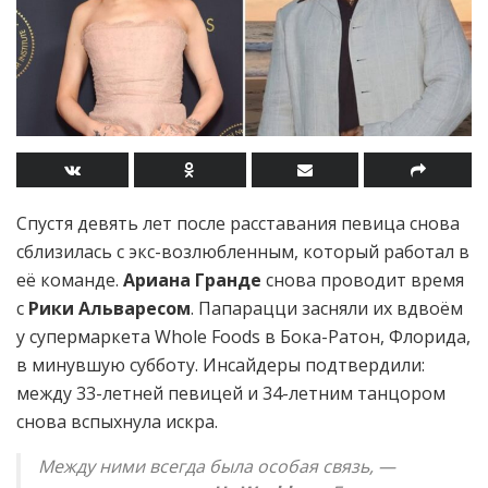
Спустя девять лет после расставания певица снова
сблизилась с экс-возлюбленным, который работал в
её команде.
Ариана Гранде
снова проводит время
с
Рики Альваресом
. Папарацци засняли их вдвоём
у супермаркета Whole Foods в Бока-Ратон, Флорида,
в минувшую субботу. Инсайдеры подтвердили:
между 33-летней певицей и 34-летним танцором
снова вспыхнула искра.
Между ними всегда была особая связь, —