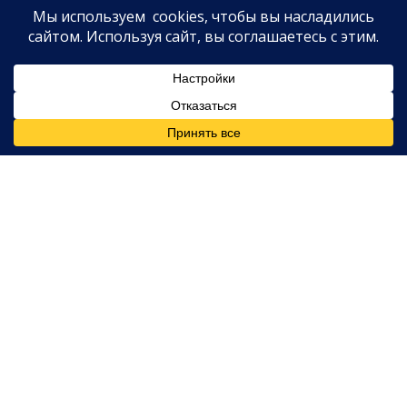
апреле того же года они начали встречаться, но в
июле 2016-го объявили о расставании. Альварес
вошёл в историю поп-культуры благодаря
знаменитому треку
«Thank U, Next»
(2018). Гранде
тогда спела:
Написала пару песен про Рики, теперь слушаю и
смеюсь.
В песне также упоминались другие бывшие —
Big
Sean
,
Пит Дэвидсон
и покойный
Мак Миллер
,
ушедший из жизни в 2018 году в возрасте 26 лет. В
2019-м в эфире шоу
Zach Sang Show
Гранде
рассказала, как Альварес отреагировал на строчку:
Рики это понравилось. Он гордился. Но спросил:
«Почему мне досталась самая плохая строчка?» Я
ответила: «В смысле?» А он: «У всех остальных
такие приятные строки, а моя — «Чёрт с ним, он