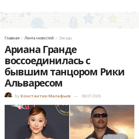
Главная
Лента новостей
Звезды
Ариана Гранде
воссоединилась с
бывшим танцором Рики
Альваресом
by
Константин Малафьев
08.07.2026