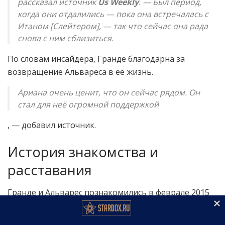
рассказал источник
Us Weekly
. — Был период,
когда они отдалились — пока она встречалась с
Итаном [Слейтером], — так что сейчас она рада
снова с ним сблизиться.
По словам инсайдера, Гранде благодарна за
возвращение Альвареса в её жизнь.
Ариана очень ценит, что он сейчас рядом. Он
стал для неё огромной поддержкой
, — добавил источник.
История знакомства и
расставания
Гранде и Альварес познакомились в феврале 2015
года, когда танцор присоединился к её команде
бэк-вокалистов в рамках Honeymoon Tour. Уже в