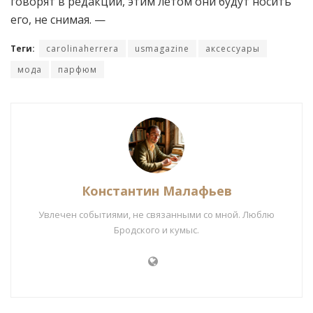
говорят в редакции, этим летом они будут носить
его, не снимая. —
Теги:
carolinaherrera
usmagazine
аксессуары
мода
парфюм
Константин Малафьев
Увлечен событиями, не связанными со мной. Люблю
Бродского и кумыс.