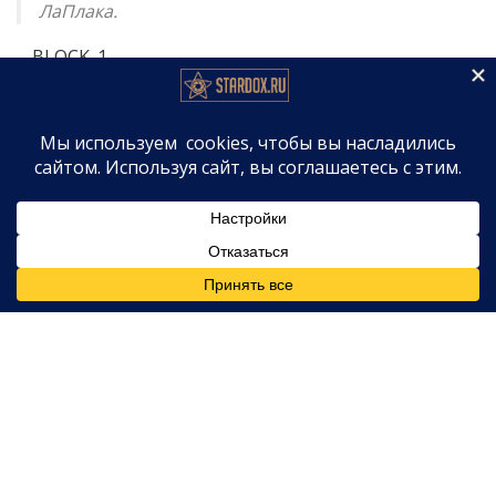
ЛаПлака.
__BLOCK_1__
«Вот я сейчас, в 41 год, наконец полностью
принимаю свою правду. Я благодарна за весь
опыт с ней и за то, как он привел меня к
осознанию частей себя, на которые я, возможно,
не хотела смотреть тогда, но посмотрела сейчас».
__BLOCK_3__
«Я так отчаянно хотела, чтобы я ей нравилась.
Вместо этого я часто чувствовала себя
отвергнутой. Я говорю это не для того, чтобы
очернить Ханну. У меня не было того давления,
через которое она проходила во время съемок»,
— объяснила она.
__BLOCK_5__