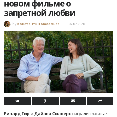
новом фильме о
запретной любви
by
Константин Малафьев
07.07.2026
Ричард Гир
и
Дайана Силверс
сыграли главные