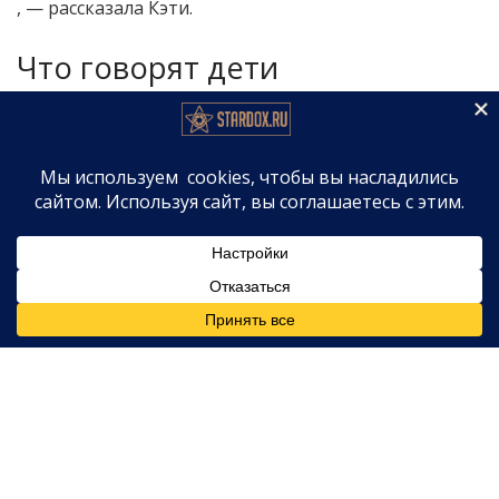
, — рассказала Кэти.
Что говорят дети
Напомним, ранее
Принцесс
(17 лет) и
Джуниор
(19
лет) в интервью нескольким британским
таблоидам рассказали, что часто оставались без
внимания матери из-за её плотного графика и
бесконечных скандалов. По словам подростков, они
выросли в тени славы.
Кэти и нередко были предоставлены сами себе.
Реакция на документальный
фильм
Новый проект Прайс, как ожидается, станет