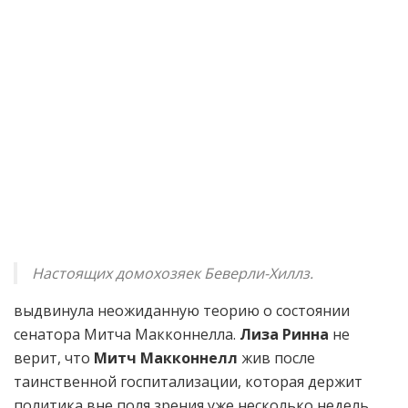
Настоящих домохозяек Беверли-Хиллз.
выдвинула неожиданную теорию о состоянии
сенатора Митча Макконнелла.
Лиза Ринна
не
верит, что
Митч Макконнелл
жив после
таинственной госпитализации, которая держит
политика вне поля зрения уже несколько недель.