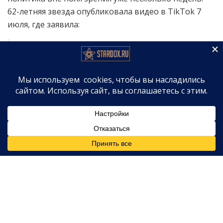
62-летняя звезда опубликовала видео в TikTok 7
июля, где заявила:
«Слушайте, Митч Макконнелл мёртв. Он мёртв».
Теория заговора на TikTok
Бывшая звезда реалити-шоу сравнила ситуацию
вокруг болезни сенатора — и его исчезновение из
публичного пространства — с сюжетом чёрной
комедии 1989 года «Уикенд у Берни».
«Они держат его в живых, как в «Уикенде у
Берни», — заявила Ринна, качая головой в
камеру, как будто других объяснений просто не
существует.
Напомним, «Уикенд у Берни» — это тёмная комедия
с
Эндрю Маккарти
и
Джонатаном