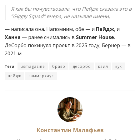
Я как бы почувствовала, что Пейдж сказала это в
“Giggly Squad” вчера, не называя имени,
— написала она. Напомним, обе — и
Пейдж
, и
Ханна
— ранее снимались в
Summer House
.
ДеСорбо покинула проект в 2025 году, Бернер — в
2021-м.
Теги:
usmagazine
браво
десорбо
кайл
кук
пейдж
саммерхаус
Константин Малафьев