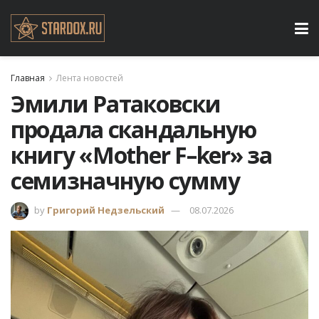
Главная
Лента новостей
Эмили Ратаковски
продала скандальную
книгу «Mother F–ker» за
семизначную сумму
by
Григорий Недзельский
08.07.2026