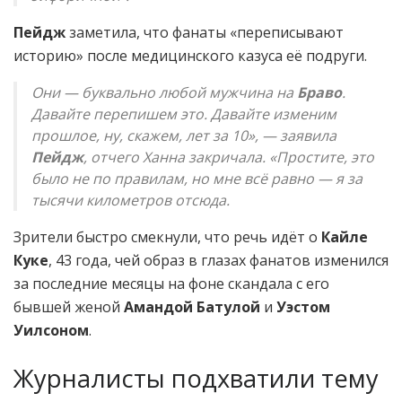
Пейдж
заметила, что фанаты «переписывают
историю» после медицинского казуса её подруги.
Они — буквально любой мужчина на
Браво
.
Давайте перепишем это. Давайте изменим
прошлое, ну, скажем, лет за 10», — заявила
Пейдж
, отчего Ханна закричала. «Простите, это
было не по правилам, но мне всё равно — я за
тысячи километров отсюда.
Зрители быстро смекнули, что речь идёт о
Кайле
Куке
, 43 года, чей образ в глазах фанатов изменился
за последние месяцы на фоне скандала с его
бывшей женой
Амандой Батулой
и
Уэстом
Уилсоном
.
Журналисты подхватили тему