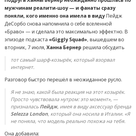
Подруга Ханны Бернер неожиданно прошлась по
мужчинам реалити-шоу — и фанаты сразу
поняли, кого именно она имела в виду
Пейдж
ДеСорбо снова напомнила о себе вселенной
«Браво» — и сделала это максимально эффектно. В
эпизоде подкаста
«Giggly Squad»
, вышедшем во
вторник, 7 июля,
Ханна Бернер
решила обсудить
тот самый шарф-козырёк, который взорвал
интернет.
Разговор быстро перешёл в неожиданное русло.
Я не знаю, какой была реакция на этот козырёк.
Просто чувствовала нутром: это момент», —
призналась
Пейдж
, имея в виду аксессуар бренда
Selezza London
, который она носила в Италии. «Я
не поняла, что модель реально похожа на тебя.
Она добавила: