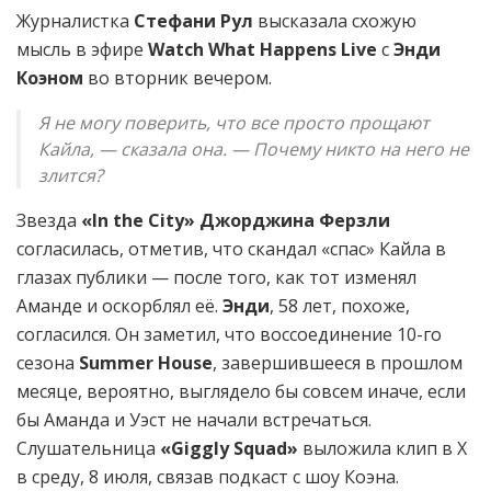
Журналистка
Стефани Рул
высказала схожую
мысль в эфире
Watch What Happens Live
с
Энди
Коэном
во вторник вечером.
Я не могу поверить, что все просто прощают
Кайла, — сказала она. — Почему никто на него не
злится?
Звезда
«In the City»
Джорджина Ферзли
согласилась, отметив, что скандал «спас» Кайла в
глазах публики — после того, как тот изменял
Аманде и оскорблял её.
Энди
, 58 лет, похоже,
согласился. Он заметил, что воссоединение 10-го
сезона
Summer House
, завершившееся в прошлом
месяце, вероятно, выглядело бы совсем иначе, если
бы Аманда и Уэст не начали встречаться.
Слушательница
«Giggly Squad»
выложила клип в X
в среду, 8 июля, связав подкаст с шоу Коэна.