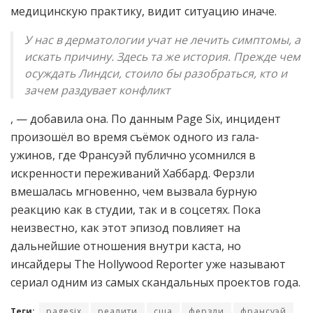
медицинскую практику, видит ситуацию иначе.
У нас в дерматологии учат не лечить симптомы, а
искать причину. Здесь та же история. Прежде чем
осуждать Линдси, стоило бы разобраться, кто и
зачем раздувает конфликт
, — добавила она. По данным Page Six, инцидент
произошёл во время съёмок одного из гала-
ужинов, где Франсуэй публично усомнился в
искренности переживаний Хаббард. Ферзли
вмешалась мгновенно, чем вызвала бурную
реакцию как в студии, так и в соцсетях. Пока
неизвестно, как этот эпизод повлияет на
дальнейшие отношения внутри каста, но
инсайдеры The Hollywood Reporter уже называют
сериал одним из самых скандальных проектов года.
Теги:
pagesix
реалити
сша
ферзли
франсуэй