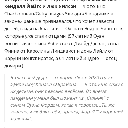
Кендалл Йейтс и Люк Уилсон
— Фото: Eric
Charbonneau/Getty Images Звезда «Блондинки в
законе» раньше признавался, что хочет завести
детей, глядя на братьев — Оуэна и Эндрю Уилсонов,
которые уже стали отцами. (57-летний Оуэн
воспитывает сына Роберта от Джейд Дюэль, сына
Финна от Каролины Линдквист и дочь Лайлу от
Варуни Вонгсвиратес, а 61-летний Эндрю — отец
дочери.)
Я классный дядя, — говорил Люк в 2020 году в
эфире шоу Конана О’Брайена. — Я отлично лажу с
их детьми, они реально весёлые. Во время
пандемии у меня был момент из „Сияния“ с
сыном Оуэна Фордом, когда я говорил: „Ты же
знаешь, я люблю тебя, правда, Форд? Ты хороший
мальчик“.