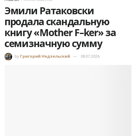
Эмили Ратаковски
продала скандальную
книгу «Mother F–ker» за
семизначную сумму
by
Григорий Недзельский
08.07.2026