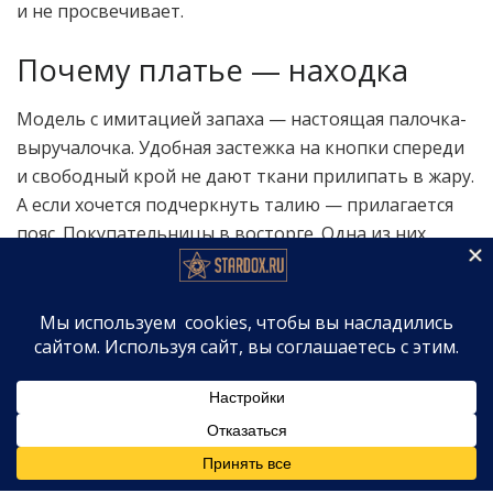
и не просвечивает.
Почему платье — находка
Модель с имитацией запаха — настоящая палочка-
выручалочка. Удобная застежка на кнопки спереди
и свободный крой не дают ткани прилипать в жару.
А если хочется подчеркнуть талию — прилагается
пояс. Покупательницы в восторге. Одна из них
пишет:
«Каждый раз, когда надеваю это платье, получаю
комплименты. Красивая, струящаяся ткань, не
просвечивает. Фасон с имитацией запаха
подходит любой фигуре. Суперуниверсально —
хоть в офис, хоть на бранч с друзьями.».
«Я предпочитаю платья для офиса — меньше
времени уходит на сборы утром. С моим