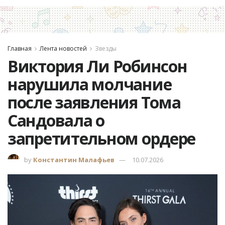
Главная
Лента новостей
Звезды
Виктория Ли Робинсон
нарушила молчание
после заявления Тома
Сандовала о
запретительном ордере
by
Константин Малафьев
10.07.2026