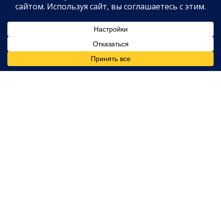
Это мой дом. Мы оба указаны в договоре аренды,
я оплатила первый месяц и залог, удивила его
ключами — и практически каждая вещь здесь
принадлежит мне. Я подала собственный иск,
потому что у меня своя версия произошедшего. Я
не позволю ложному нарративу управлять моим
будущим
, — заявила Робинсон.
Что говорят документы
По данным
Us
, 25 июня 42-летний Сандовал