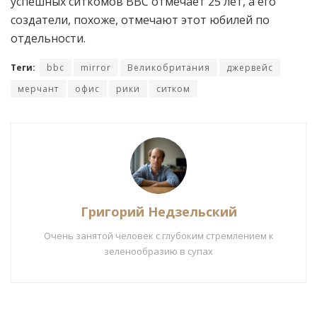
успешных ситкомов BBC отмечает 25 лет, а его
создатели, похоже, отмечают этот юбилей по
отдельности.
Теги:
bbc
mirror
Великобритания
джервейс
мерчант
офис
рики
ситком
Григорий Недзельский
Очень занятой человек с глубоким стремлением к
зеленообразию в супах