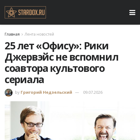
Главная
Лента новостей
25 лет «Офису»: Рики
Джервэйс не вспомнил
соавтора культового
сериала
by
Григорий Недзельский
09.07.2026