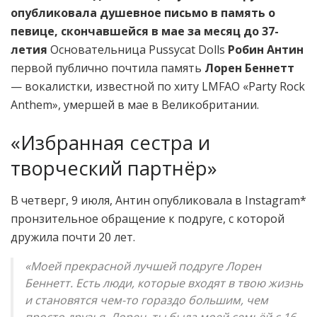
опубликовала душевное письмо в память о
певице, скончавшейся в мае за месяц до 37-
летия
Основательница Pussycat Dolls
Робин Антин
первой публично почтила память
Лорен Беннетт
— вокалистки, известной по хиту LMFAO «Party Rock
Anthem», умершей в мае в Великобритании.
«Избранная сестра и
творческий партнёр»
В четверг, 9 июля, Антин опубликовала в Instagram*
пронзительное обращение к подруге, с которой
дружила почти 20 лет.
«Моей прекрасной лучшей подруге Лорен
Беннетт. Есть люди, которые входят в твою жизнь
и становятся чем-то гораздо большим, чем
просто друзья. Лорен, ты была моей семьёй с 16