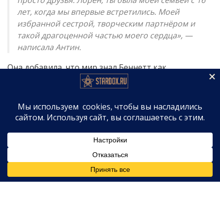
лет, когда мы впервые встретились. Моей
избранной сестрой, творческим партнёром и
такой драгоценной частью моего сердца», —
написала Антин.
Она добавила, что мир знал Беннетт как
невероятно талантливую артистку, но ей повезло
узнать Лорен вне сцены.
«Ты была чудесно смешной, восхитительно
глупой, бесконечно заботливой, яростно
преданной и той подругой, которая заставляла
всех вокруг чувствовать себя любимыми. Твой
смех был заразительным, твоя улыбка могла
осветить любую комнату, а твоё сердце было
таким же прекрасным, как твоя красота и голос»,
— продолжила основательница Pussycat Dolls.