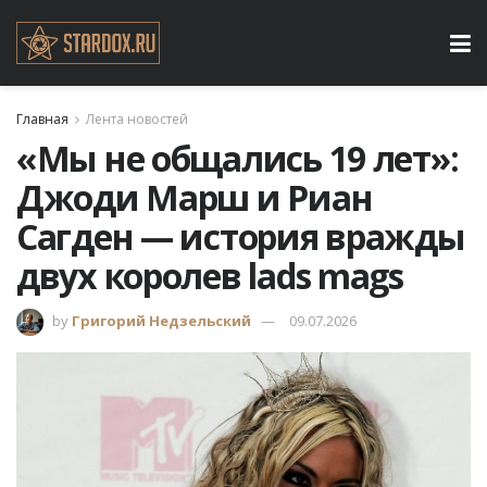
Главная
Лента новостей
«Мы не общались 19 лет»:
Джоди Марш и Риан
Сагден — история вражды
двух королев lads mags
by
Григорий Недзельский
09.07.2026