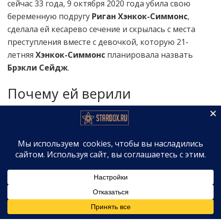
сейчас 33 года, 9 октября 2020 года убила свою
беременную подругу
Риган Хэнкок-Симмонс
,
сделала ей кесарево сечение и скрылась с места
преступления вместе с девочкой, которую 21-
летняя
Хэнкок-Симмонс
планировала назвать
Брэкли Сейдж
.
Почему ей верили
«Джессика Брукс, мать Риган, говорит в начале
фильма, что в маленьком городке легко доверять
людям. И Паркер действительно воспользовалась
этим доверием».
— рассказала
Диммок
в интервью Netflix’s Tudum,
отвечая на вопрос, почему
Паркер
так долго
удавалось обманывать близких. Режиссёр добавила,
что её «шокировала такая дерзость» —