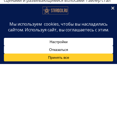
сценами и развевающимися волосами Тайлер стал
классикой MTV. Второй её суперхит —
Holding Out For A Hero.
— звучал в фильмах, рекламе и караоке-вечеринках
по всему миру. Интересно, что песня пережила
второе рождение после того, как попала в
саундтрек к мультфильму «Шрек 2» (2004 год) —
новое поколение фанатов открыло для себя
творчество Тайлер.
Что произошло
По информации источников, близких к семье,
Бонни Тайлер скончалась в окружении родных.
Медицинская экстренная ситуация, о которой
сообщается в прессе, наступила внезапно — певица
не жаловалась на здоровье в последние месяцы и