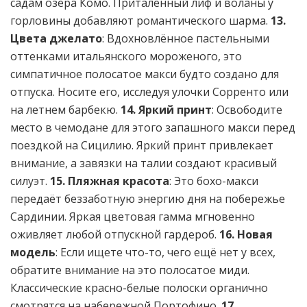
садам озера Комо. Приталенный лиф и воланы у
горловины добавляют романтического шарма.
13.
Цвета джелато
: Вдохновлённое пастельными
оттенками итальянского мороженого, это
симпатичное полосатое макси будто создано для
отпуска. Носите его, исследуя улочки Сорренто или
на летнем барбекю.
14. Яркий принт
: Освободите
место в чемодане для этого запашного макси перед
поездкой на Сицилию. Яркий принт привлекает
внимание, а завязки на талии создают красивый
силуэт.
15. Пляжная красота
: Это бохо-макси
передаёт беззаботную энергию дня на побережье
Сардинии. Яркая цветовая гамма мгновенно
оживляет любой отпускной гардероб.
16. Новая
модель
: Если ищете что-то, чего ещё нет у всех,
обратите внимание на это полосатое миди.
Классические красно-белые полоски органично
смотрятся на набережной Портофино.
17.