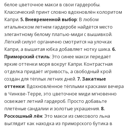
белое цветочное макси в свои гардеробы.
Классический принт словно вдохновлён колоритом
Капри.
5. Вневременной выбор
: В любом
итальянском летнем гардеробе найдётся место
элегантному белому платью-миди с вышивкой.
Лёгкий силуэт органично смотрится на улочках
Капри, а вышитая юбка добавляет нотку шика.
6.
Приморский стиль
: Это синее макси передаёт
яркие оттенки моря вокруг Капри. Контрастная
отделка придаёт игривость, а свободный крой
создан для тёплых летних дней.
7. Закатные
оттенки
: Вдохновлённое тёплыми красками вечера
в Чинкве-Терре, это цветочное миди мгновенно
освежает летний гардероб. Просто добавьте
плетёные сандалии и золотые украшения.
8.
Роскошный лён
: Это макси из смесового льна
выглядит как находка из приморского бутика в