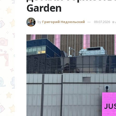
Garden
by
Григорий Недзельский
09.07.2026
в