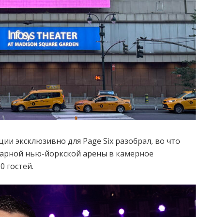
ии эксклюзивно для Page Six разобрал, во что
арной нью-йоркской арены в камерное
0 гостей.