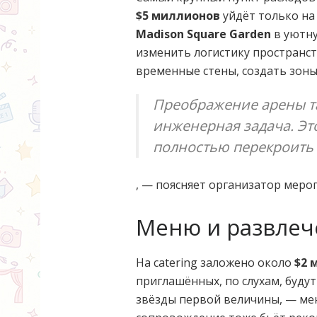
$5 миллионов
уйдёт только на
Madison Square Garden
в уютну
изменить логистику пространст
временные стены, создать зоны
Преображение арены т
инженерная задача. Это
полностью перекроить
, — поясняет организатор меро
Меню и развлеч
На catering заложено около
$2 
приглашённых, по слухам, буду
звёзды первой величины, — м