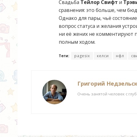
Свадьба
Тейлор Свифт
и
Трэв
сравнения: это больше, чем бю
Однако для пары, чьё состояни
вопрос статуса и желания устро
ни её жених не комментируют п
полным ходом.
Теги:
pagesix
келси
нфл
св
Григорий Недзельс
Очень занятой человек с глу