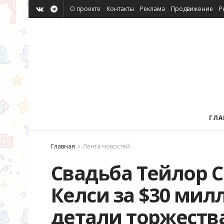
О проекте
Контакты
Реклама
Продвижение
Р
ГЛА
Главная
Лента новостей
Свадьба Тейлор С
Келси за $30 мил
детали торжества