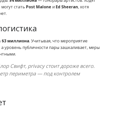
орды:
$4 миллиона
— гонорары артистов. Ходят
а могут стать
Post Malone
и
Ed Sheeran
, хотя
ет.
логистика
в
$3 миллиона
. Учитывая, что мероприятие
 а уровень публичности пары зашкаливает, меры
ентными.
ор Свифт, privacy стоит дороже всего.
етр периметра — под контролем
ет