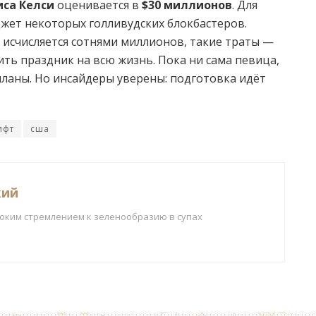
иса Келси
оценивается в
$30 миллионов
. Для
джет некоторых голливудских блокбастеров.
е исчисляется сотнями миллионов, такие траты —
ить праздник на всю жизнь. Пока ни сама певица,
ланы. Но инсайдеры уверены: подготовка идёт
ифт
сша
кий
боким стремлением к зеленообразию в супах