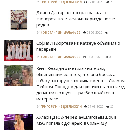
BY
ГРИГОРИЙ НЕДЗЕЛЬСКИЙ
07.08.2026
2
Джана Даггар честно рассказала о
«невероятно тяжелом» периоде после
родов
BY
КОНСТАНТИН МАЛАФЬЕВ
08.08.2026
1
София Лафортеза из Katseye объявила о
перерыве
BY
КОНСТАНТИН МАЛАФЬЕВ
08.08.2026
0
Кейт Кэссиди ответила хейтерам,
обвинившим её в том, что она бросила
собаку, которую заводила вместе с Лиамом
Пейном. Поводом для критики стал отъезд
девушки в отпуск — разбор полётов в
материале.
BY
ГРИГОРИЙ НЕДЗЕЛЬСКИЙ
07.08.2026
20
Хилари Дафф перед аншлаговым шоу в
MSG попала с дочерью в больницу