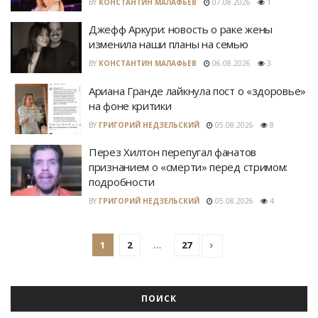
BY
КОНСТАНТИН МАЛАФЬЕВ
07.08.2026
1
Джефф Аркури: новость о раке жены
изменила наши планы на семью
BY
КОНСТАНТИН МАЛАФЬЕВ
06.08.2026
3
Ариана Гранде лайкнула пост о «здоровье»
на фоне критики
BY
ГРИГОРИЙ НЕДЗЕЛЬСКИЙ
05.08.2026
8
Перез Хилтон перепугал фанатов
признанием о «смерти» перед стримом:
подробности
BY
ГРИГОРИЙ НЕДЗЕЛЬСКИЙ
05.08.2026
4
1
2
…
27
ПОИСК