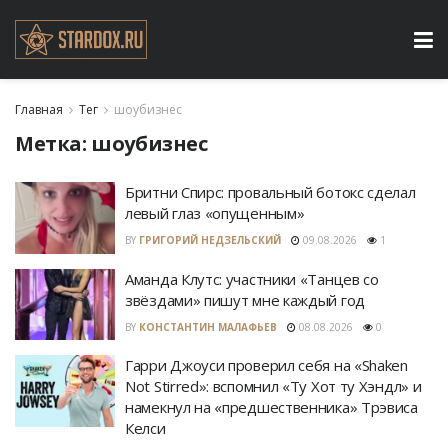
Главная
Тег
шоубизнес
Метка:
шоубизнес
Бритни Спирс: провальный ботокс сделал
левый глаз «опущенным»
BY
ГРИГОРИЙ НЕДЗЕЛЬСКИЙ
09.08.2026
1
Аманда Клутс: участники «Танцев со
звёздами» пишут мне каждый год
BY
КОНСТАНТИН МАЛАФЬЕВ
08.08.2026
0
Гарри Джоуси проверил себя на «Shaken
Not Stirred»: вспомнил «Ту Хот ту Хэндл» и
намекнул на «предшественника» Трэвиса
Келси