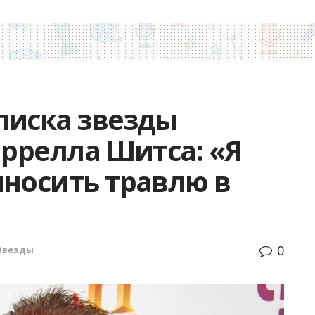
писка звезды
аррелла Шитса: «Я
ыносить травлю в
0
Звезды