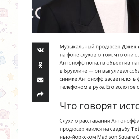
Музыкальный продюсер
Джек 
на фоне слухов о том, что они 
Антонофф попал в объектив пап
в Бруклине — он выгуливал соба
снимке Антонофф засветился в 
телефоном в руке. Его золотое
Что говорят ист
Слухи о расставании Антоноффа 
продюсер явился на свадьбу
Те
нью-йоркском Madison Square Ga