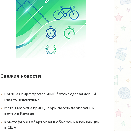
Свежие новости
Бритни Спирс: провальный ботокс сделал левый
глаз «опущенным»
Меган Маркл и принц Гарри посетили звёздный
вечер в Канаде
Кристофер Ламберт упал в обморок на конвенции
в США