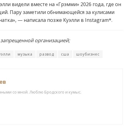
элли видели вместе на «Грэмми» 2026 года, где он
ций. Пару заметили обнимающейся за кулисами
атка», — написала позже Куэлли в Instagram*.
и запрещенной организацией;
уэлли
музыка
развод
сша
шоубизнес
ев
нными со мной. Люблю Бродского и кумыс.