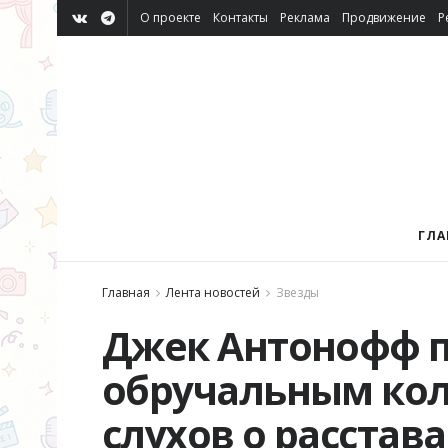
О проекте
Контакты
Реклама
Продвижение
Р
ГЛА
Главная
Лента новостей
Звезды
Джек Антонофф п
обручальным кол
слухов о расстав