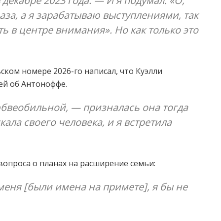
в декабре 2023 года. — И я подумал: «О,
аза, а я зарабатываю выступлениями, так
ь в центре внимания». Но как только это
ском номере 2026-го написал, что Куэлли
ей об Антоноффе.
юбвеобильной, — призналась она тогда
кала своего человека, и я встретила
вопроса о планах на расширение семьи:
 меня [были имена на примете], я бы не