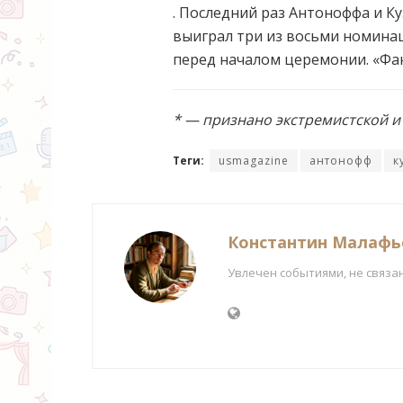
. Последний раз Антоноффа и Ку
выиграл три из восьми номина
перед началом церемонии. «Фан
* — признано экстремистской 
Теги:
usmagazine
антонофф
к
Константин Малафь
Увлечен событиями, не связа