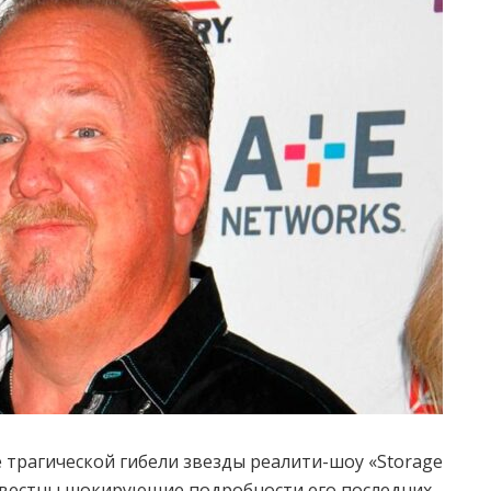
е трагической гибели звезды реалити-шоу «Storage
звестны шокирующие подробности его последних