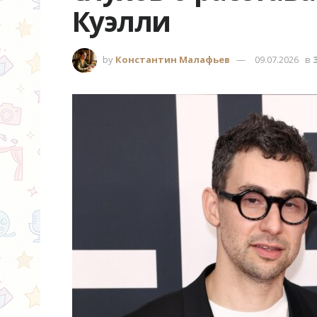
Куэлли
by
Константин Малафьев
09.07.2026
в