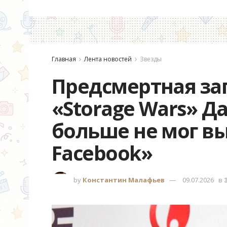
Главная
Лента новостей
Звезды
Предсмертная за
«Storage Wars» Д
больше не мог в
Facebook»
by
Константин Малафьев
09.07.2026
в