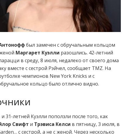
Антонофф
был замечен с обручальным кольцом
с женой
Маргарет Куэлли
разошлись. 42-летний
арацци в среду, 8 июля, недалеко от своего дома
ку вместе с сестрой Рэйчел, сообщает TMZ. На
футболке чемпионов New York Knicks и с
 обручальное кольцо было отлично видно.
очники
и 31-летней Куэлли поползли после того, как
йлор Свифт
и
Трэвиса Келси
в пятницу, 3 июля, в
rden… с сестрой, а не с женой. Через несколько